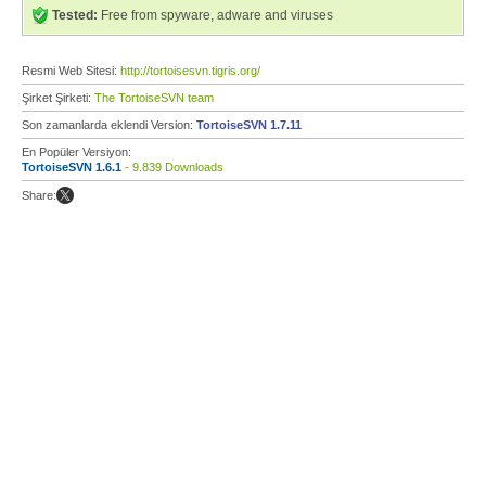
Tested:
Free from spyware, adware and viruses
Resmi Web Sitesi:
http://tortoisesvn.tigris.org/
Şirket Şirketi:
The TortoiseSVN team
Son zamanlarda eklendi Version:
TortoiseSVN 1.7.11
En Popüler Versiyon:
TortoiseSVN 1.6.1
- 9.839 Downloads
Share: