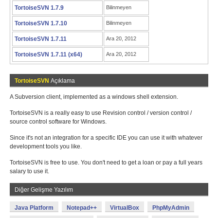
TortoiseSVN 1.7.9
Bilinmeyen
TortoiseSVN 1.7.10
Bilinmeyen
TortoiseSVN 1.7.11
Ara 20, 2012
TortoiseSVN 1.7.11 (x64)
Ara 20, 2012
TortoiseSVN
Açıklama
A Subversion client, implemented as a windows shell extension.
TortoiseSVN is a really easy to use Revision control / version control /
source control software for Windows.
Since it's not an integration for a specific IDE you can use it with whatever
development tools you like.
TortoiseSVN is free to use. You don't need to get a loan or pay a full years
salary to use it.
Diğer Gelişme Yazılım
Java Platform
Notepad++
VirtualBox
PhpMyAdmin