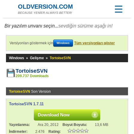
OLDVERSION.COM
BECAUSE YENİER ALWAYS BETTER!
Bir yazılım unvanı seçin...
sevdiğin sürüme aşağı in!
Versiyonları göstermek için
Tüm versiyonları göster
Windows
Windows
»
Gelişme
»
TortoiseSVN
TortoiseSVN
209.737 Downloads
TortoiseSVN
Son Version
TortoiseSVN 1.7.11
Download Now
Yayınlanma:
Ara 20, 2012
Boyut Boyutu:
13,6 MB
İndirmeler:
2.476
Rating: