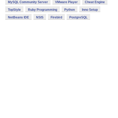
MySQL Community Server
VMware Player
Cheat Engine
TopStyle
Ruby Programming
Python
Inno Setup
NetBeans IDE
NSIS
Firebird
PostgreSQL