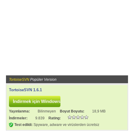
TortoiseSVN
Popüler Version
TortoiseSVN 1.6.1
Yayınlanma:
Bilinmeyen
Boyut Boyutu:
18,9 MB
İndirmeler:
9.839
Rating:
Test edildi:
Spyware, adware ve virüslerden ücretsiz