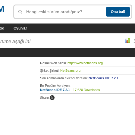
M
oid
Oyunlar
rüme aşağı in!
Resmi Web Sitesi:
http://www.netbeans.org
Şirket Şirketi:
NetBeans.org
Son zamanlarda eklendi Version:
NetBeans IDE 7.2.1
En Popüler Versiyon:
NetBeans IDE 7.2.1
- 17.620 Downloads
Share: