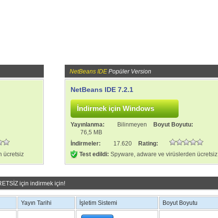
NetBeans IDE
Popüler Version
NetBeans IDE 7.2.1
:
Yayınlanma:
Bilinmeyen
Boyut Boyutu:
76,5 MB
İndirmeler:
17.620
Rating:
 ücretsiz
Test edildi:
Spyware, adware ve virüslerden ücretsiz
TSİZ için indirmek için!
Yayın Tarihi
İşletim Sistemi
Boyut Boyutu