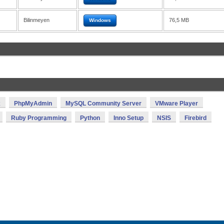
Bilinmeyen
76,5 MB
Windows
x
PhpMyAdmin
MySQL Community Server
VMware Player
Ruby Programming
Python
Inno Setup
NSIS
Firebird