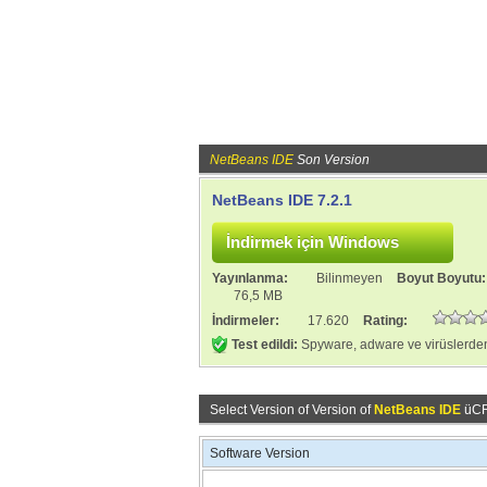
NetBeans IDE
Son Version
NetBeans IDE 7.2.1
Yayınlanma:
Bilinmeyen
Boyut Boyutu
76,5 MB
İndirmeler:
17.620
Rating:
Test edildi:
Spyware, adware ve virüslerden
Select Version of Version of
NetBeans IDE
üCRE
Software Version