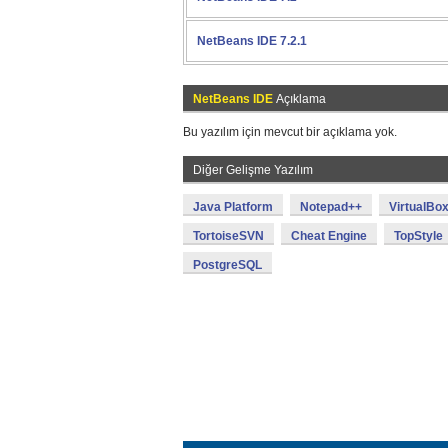
NetBeans IDE 7.2.1
NetBeans IDE
Açıklama
Bu yazılım için mevcut bir açıklama yok.
Diğer Gelişme Yazılım
Java Platform
Notepad++
VirtualBo
TortoiseSVN
Cheat Engine
TopStyle
PostgreSQL