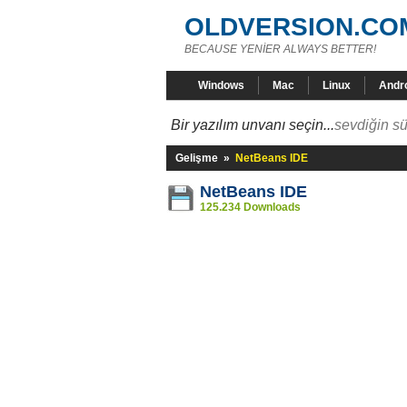
OLDVERSION.CO
BECAUSE YENİER ALWAYS BETTER!
Windows
Mac
Linux
Andr
Bir yazılım unvanı seçin...
sevdiğin sü
Gelişme
»
NetBeans IDE
NetBeans IDE
125.234 Downloads