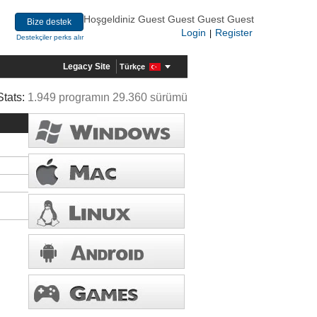
Hoşgeldiniz Guest Guest Guest Guest
Bize destek
Login
Register
|
Destekçiler perks alır
Legacy Site
Türkçe
Stats:
1.949 programın 29.360 sürümü