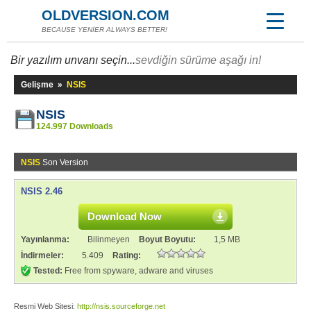
OLDVERSION.COM
BECAUSE YENİER ALWAYS BETTER!
Bir yazılım unvanı seçin...
sevdiğin sürüme aşağı in!
Gelişme
»
NSIS
NSIS
124.997 Downloads
NSIS
Son Version
NSIS 2.46
Download Now
Yayınlanma:
Bilinmeyen
Boyut Boyutu:
1,5 MB
İndirmeler:
5.409
Rating:
Tested:
Free from spyware, adware and viruses
Resmi Web Sitesi:
http://nsis.sourceforge.net