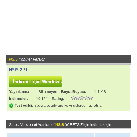
NSIS
Popüler Version
NSIS 2.21
Yayınlanma:
Bilinmeyen
Boyut Boyutu:
1,4 MB
İndirmeler:
10.124
Rating:
Test edildi:
Spyware, adware ve virüslerden ücretsiz
Select Version of Version of
NSIS
üCRETSİZ için indirmek için!