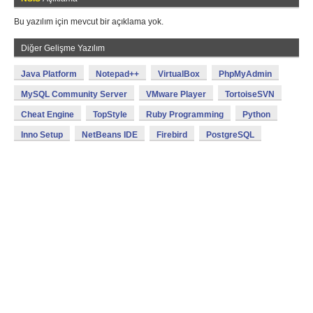
Bu yazılım için mevcut bir açıklama yok.
Diğer Gelişme Yazılım
Java Platform
Notepad++
VirtualBox
PhpMyAdmin
MySQL Community Server
VMware Player
TortoiseSVN
Cheat Engine
TopStyle
Ruby Programming
Python
Inno Setup
NetBeans IDE
Firebird
PostgreSQL