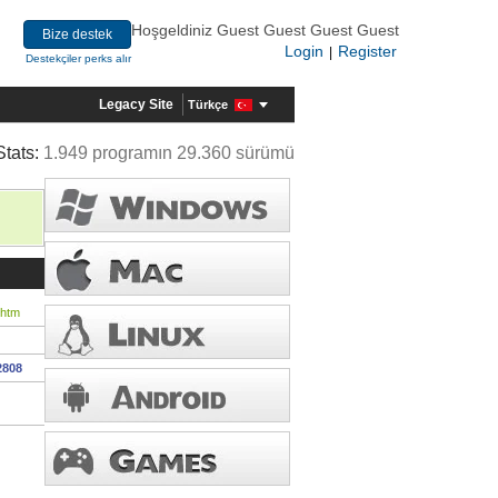
Hoşgeldiniz Guest Guest Guest Guest
Bize destek
Login
Register
|
Destekçiler perks alır
Legacy Site
Türkçe
Stats:
1.949 programın 29.360 sürümü
.htm
2808