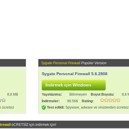
Sygate Personal Firewall
Popüler Version
Sygate Personal Firewall 5.6.2808
:
8,8 MB
Yayınlanma:
Bilinmeyen
Boyut Boyutu:
8,8
İndirmeler:
98.566
Rating:
 ücretsiz
Test edildi:
Spyware, adware ve virüslerden ücretsiz
irewall
üCRETSİZ için indirmek için!