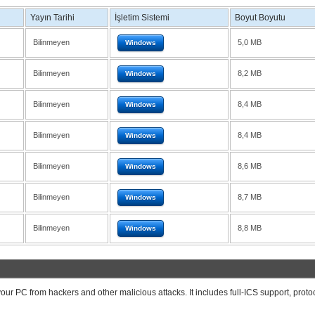
Yayın Tarihi
İşletim Sistemi
Boyut Boyutu
Bilinmeyen
5,0 MB
Windows
Bilinmeyen
8,2 MB
Windows
Bilinmeyen
8,4 MB
Windows
Bilinmeyen
8,4 MB
Windows
Bilinmeyen
8,6 MB
Windows
Bilinmeyen
8,7 MB
Windows
Bilinmeyen
8,8 MB
Windows
our PC from hackers and other malicious attacks. It includes full-ICS support, proto