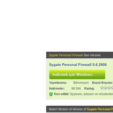
Sygate Personal Firewall
Son Version
Sygate Personal Firewall 5.6.2808
Yayınlanma:
Bilinmeyen
Boyut Boyutu
İndirmeler:
98.566
Rating:
Test edildi:
Spyware, adware ve virüslerden
Select Version of Version of
Sygate Personal F