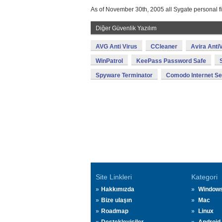
As of November 30th, 2005 all Sygate personal f
Diğer Güvenlik Yazılım
AVG Anti Virus
CCleaner
Avira AntiV
WinPatrol
KeePass Password Safe
Spyware Terminator
Comodo Internet Se
Site Linkleri
Kategori
Hakkımızda
Window
Bize ulaşın
Mac
Roadmap
Linux