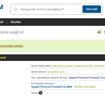
M
oid
Oyunlar
rüme aşağı in!
rsiyonları göster
ewall
Resmi Web Sitesi:
http://smb.sygate.com/products/spf_standard
Şirket Şirketi:
Symantec Corp.
Son zamanlarda eklendi Version:
Sygate Personal Firewall 5.6.
En Popüler Versiyon:
Sygate Personal Firewall 5.6.2808
- 98.566 Downloads
Share: