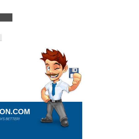
ION.COM
YS BETTER!