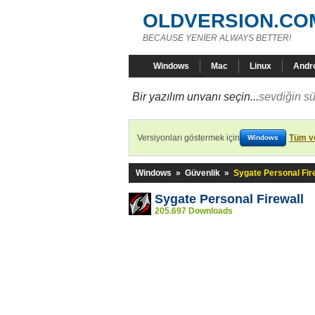
OLDVERSION.CO
BECAUSE YENİER ALWAYS BETTER!
Windows
Mac
Linux
Andr
Bir yazılım unvanı seçin...
sevdiğin sü
Versiyonları göstermek için
Tüm ve
Windows
Windows
»
Güvenlik
»
Sygate Personal Fir
Sygate Personal Firewall
205.697 Downloads