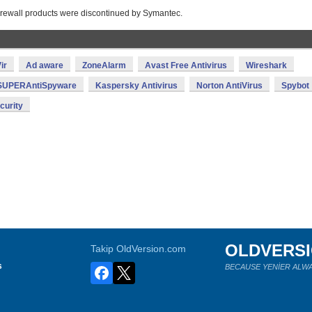
irewall products were discontinued by Symantec.
ir
Ad aware
ZoneAlarm
Avast Free Antivirus
Wireshark
SUPERAntiSpyware
Kaspersky Antivirus
Norton AntiVirus
Spybot
curity
OLDVERS
Takip OldVersion.com
s
BECAUSE YENİER ALWA