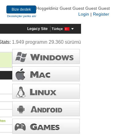
Hoşgeldiniz Guest Guest Guest Guest
Bize destek
Login
Register
|
Destekçiler perks alır
Legacy Site
Türkçe
Stats:
1.949 programın 29.360 sürümü
.htm