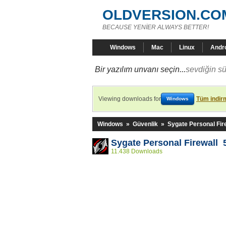
OLDVERSION.CO
BECAUSE YENİER ALWAYS BETTER!
Windows
Mac
Linux
Andr
Bir yazılım unvanı seçin...
sevdiğin sü
Viewing downloads for
Tüm indirm
Windows
Windows
»
Güvenlik
»
Sygate Personal Fir
Sygate Personal Firewall 
11.438 Downloads