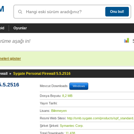
M
oid
Oyunlar
rüme aşağı in!
eleri göster
ewall
»
Sygate Personal Firewall 5.5.2516
5.5.2516
Mevcut Downloads:
Windows
Dosya Boyutu:
8,2 MB
Yayın Tarihi:
Lisans:
Bilinmeyen
Resmi Web Sitesi:
http://smb.sygate.com/products/spf_standard
Şirket Şirketi:
Symantec Corp.
Total Downloads:
11.438