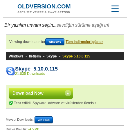
OLDVERSION.COM
BECAUSE YENİER ALWAYS BETTER!
Bir yazılım unvanı seçin...
sevdiğin sürüme aşağı in!
Viewing downloads for
Tüm indirmeleri göster
Windows
Windows
»
Iletişim
»
Skype
»
Skype 5.10.0.115
Skype 5.10.0.115
21.835 Downloads
Download Now
Test edildi:
Spyware, adware ve virüslerden ücretsiz
Mevcut Downloads:
Windows
Dosya Boyutu:
24,5 MB