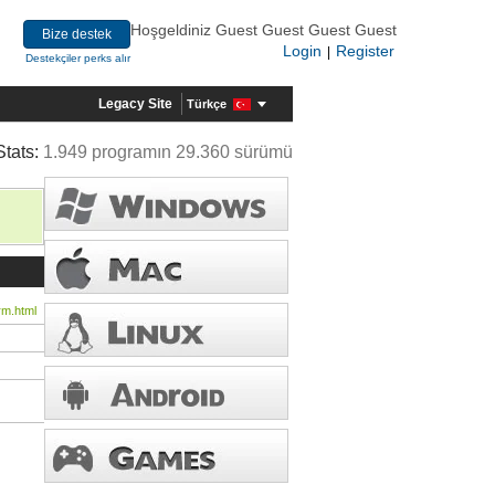
Hoşgeldiniz Guest Guest Guest Guest
Bize destek
Login
Register
|
Destekçiler perks alır
Legacy Site
Türkçe
Stats:
1.949 programın 29.360 sürümü
rm.html