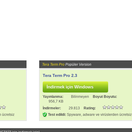
Tera Term Pro
Popüler Version
Tera Term Pro 2.3
:
Yayınlanma:
Bilinmeyen
Boyut Boyutu:
956,7 KB
İndirmeler:
29.813
Rating:
 ücretsiz
Test edildi:
Spyware, adware ve virüslerden ücretsiz