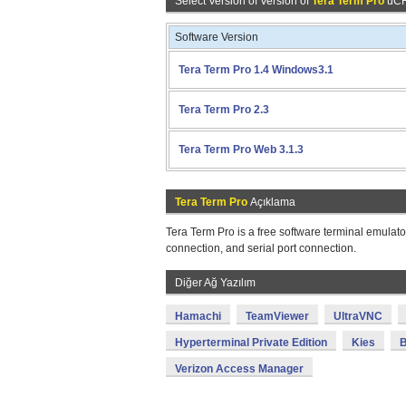
Select Version of Version of
Tera Term Pro
üCRE
Software Version
Tera Term Pro 1.4 Windows3.1
Tera Term Pro 2.3
Tera Term Pro Web 3.1.3
Tera Term Pro
Açıklama
Tera Term Pro is a free software terminal emulat
connection, and serial port connection.
Diğer Ağ Yazılım
Hamachi
TeamViewer
UltraVNC
Hyperterminal Private Edition
Kies
Verizon Access Manager