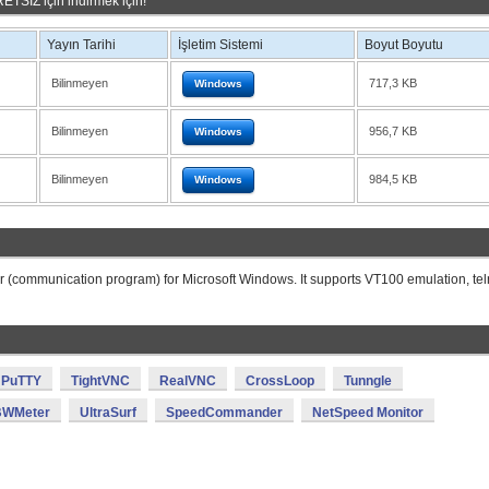
TSİZ için indirmek için!
Yayın Tarihi
İşletim Sistemi
Boyut Boyutu
Bilinmeyen
717,3 KB
Windows
Bilinmeyen
956,7 KB
Windows
Bilinmeyen
984,5 KB
Windows
or (communication program) for Microsoft Windows. It supports VT100 emulation, tel
PuTTY
TightVNC
RealVNC
CrossLoop
Tunngle
BWMeter
UltraSurf
SpeedCommander
NetSpeed Monitor