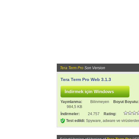
Tera Term Pro
Son Version
Tera Term Pro Web 3.1.3
Yayınlanma:
Bilinmeyen
Boyut Boyutu
984,5 KB
İndirmeler:
24.757
Rating:
Test edildi:
Spyware, adware ve virüslerden