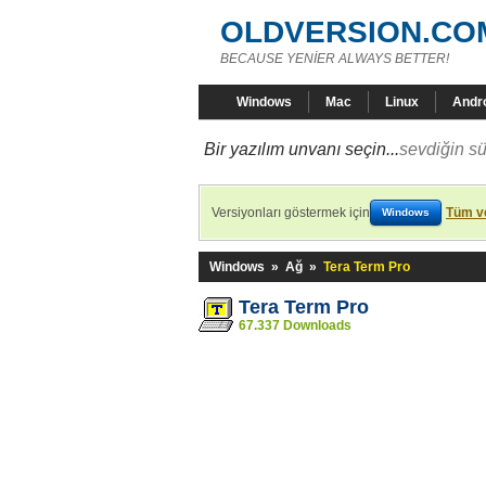
OLDVERSION.CO
BECAUSE YENİER ALWAYS BETTER!
Windows
Mac
Linux
Andr
Bir yazılım unvanı seçin...
sevdiğin sü
Versiyonları göstermek için
Tüm ve
Windows
Windows
»
Ağ
»
Tera Term Pro
Tera Term Pro
67.337 Downloads