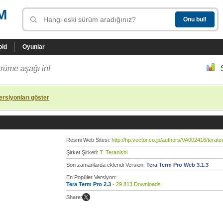
M
oid
Oyunlar
rüme aşağı in!
rsiyonları göster
Resmi Web Sitesi:
http://hp.vector.co.jp/authors/VA002416/terate
Şirket Şirketi:
T. Teranishi
Son zamanlarda eklendi Version:
Tera Term Pro Web 3.1.3
En Popüler Versiyon:
Tera Term Pro 2.3
- 29.813 Downloads
Share: