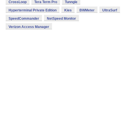
CrossLoop
Tera Term Pro
Tunngle
Hyperterminal Private Edition
Kies
BWMeter
UltraSurf
SpeedCommander
NetSpeed Monitor
Verizon Access Manager