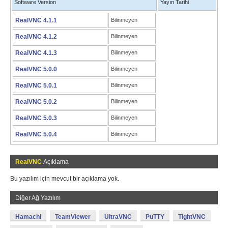
Software Version
Yayın Tarihi
RealVNC 4.1.1
Bilinmeyen
RealVNC 4.1.2
Bilinmeyen
RealVNC 4.1.3
Bilinmeyen
RealVNC 5.0.0
Bilinmeyen
RealVNC 5.0.1
Bilinmeyen
RealVNC 5.0.2
Bilinmeyen
RealVNC 5.0.3
Bilinmeyen
RealVNC 5.0.4
Bilinmeyen
RealVNC
Açıklama
Bu yazılım için mevcut bir açıklama yok.
Diğer Ağ Yazılım
Hamachi
TeamViewer
UltraVNC
PuTTY
TightVNC