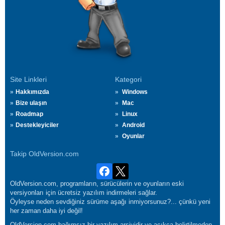
Site Linkleri
Kategori
Hakkımızda
Windows
Bize ulaşın
Mac
Roadmap
Linux
Destekleyiciler
Android
Oyunlar
Takip OldVersion.com
OldVersion.com, programların, sürücülerin ve oyunların eski
versiyonları için ücretsiz yazılım indirmeleri sağlar.
Öyleyse neden sevdiğiniz sürüme aşağı inmiyorsunuz?... çünkü yeni
her zaman daha iyi değil!
OldVersion.com bağımsız bir yazılım arşividir ve açıkça belirtilmeden