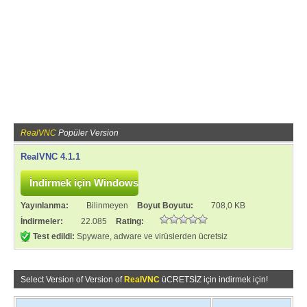
RealVNC
Popüler Version
RealVNC 4.1.1
Yayınlanma:
Bilinmeyen
Boyut Boyutu:
708,0 KB
İndirmeler:
22.085
Rating:
Test edildi:
Spyware, adware ve virüslerden ücretsiz
Select Version of Version of
RealVNC
üCRETSİZ için indirmek için!