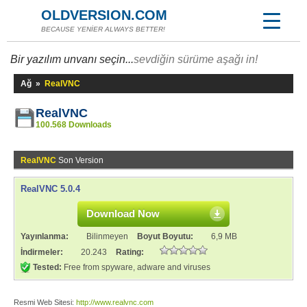
OLDVERSION.COM
BECAUSE YENİER ALWAYS BETTER!
Bir yazılım unvanı seçin...
sevdiğin sürüme aşağı in!
Ağ
»
RealVNC
RealVNC
100.568 Downloads
RealVNC
Son Version
RealVNC 5.0.4
Download Now
Yayınlanma:
Bilinmeyen
Boyut Boyutu:
6,9 MB
İndirmeler:
20.243
Rating:
Tested:
Free from spyware, adware and viruses
Resmi Web Sitesi:
http://www.realvnc.com