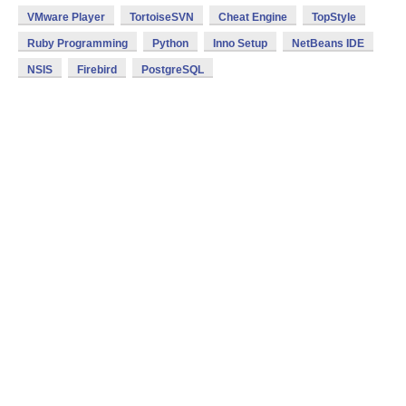
VMware Player
TortoiseSVN
Cheat Engine
TopStyle
Ruby Programming
Python
Inno Setup
NetBeans IDE
NSIS
Firebird
PostgreSQL