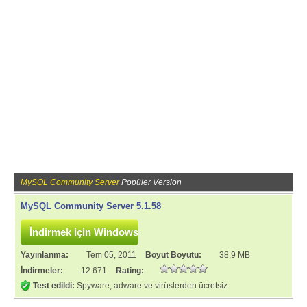
MySQL Community Server
Popüler Version
MySQL Community Server 5.1.58
Yayınlanma:
Tem 05, 2011
Boyut Boyutu:
38,9 MB
İndirmeler:
12.671
Rating:
Test edildi:
Spyware, adware ve virüslerden ücretsiz