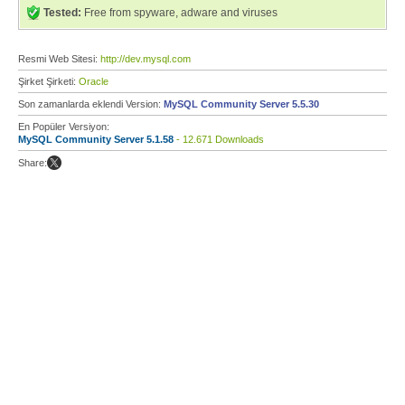
Tested:
Free from spyware, adware and viruses
Resmi Web Sitesi:
http://dev.mysql.com
Şirket Şirketi:
Oracle
Son zamanlarda eklendi Version:
MySQL Community Server 5.5.30
En Popüler Versiyon:
MySQL Community Server 5.1.58
- 12.671 Downloads
Share: