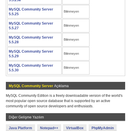
5.5.25a
MySQL Community Server
Bilinmeyen
5.5.25
MySQL Community Server
Bilinmeyen
5.5.27
MySQL Community Server
Bilinmeyen
5.5.28
MySQL Community Server
Bilinmeyen
5.5.29
MySQL Community Server
Bilinmeyen
5.5.30
MySQL Community Server
Açıklama
MySQL Community Edition is a freely downloadable version of the world's
most popular open source database that is supported by an active
community of open source developers and enthusiasts.
Diğer Gelişme Yazılım
Java Platform
Notepad++
VirtualBox
PhpMyAdmin