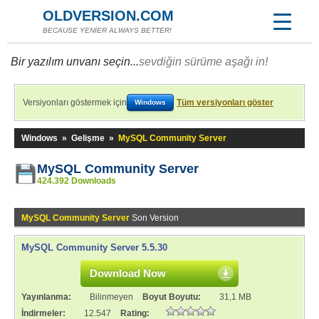
OLDVERSION.COM
BECAUSE YENİER ALWAYS BETTER!
Bir yazılım unvanı seçin...
sevdiğin sürüme aşağı in!
Versiyonları göstermek için
Tüm versiyonları göster
Windows
Windows
»
Gelişme
»
MySQL Community Server
MySQL Community Server
424.392 Downloads
MySQL Community Server
Son Version
MySQL Community Server 5.5.30
Download Now
Yayınlanma:
Bilinmeyen
Boyut Boyutu:
31,1 MB
İndirmeler:
12.547
Rating: