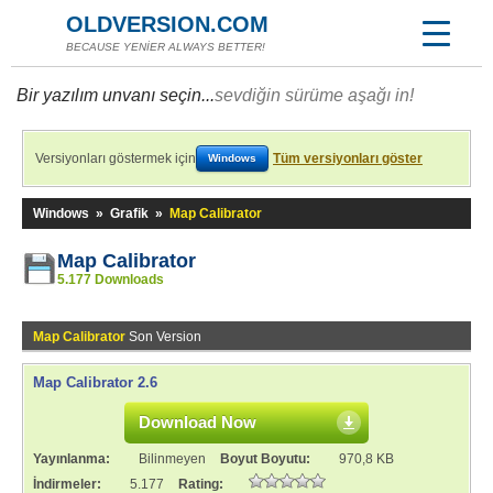
OLDVERSION.COM
BECAUSE YENİER ALWAYS BETTER!
Bir yazılım unvanı seçin...
sevdiğin sürüme aşağı in!
Versiyonları göstermek için
Tüm versiyonları göster
Windows
Windows
»
Grafik
»
Map Calibrator
Map Calibrator
5.177 Downloads
Map Calibrator
Son Version
Map Calibrator 2.6
Download Now
Yayınlanma:
Bilinmeyen
Boyut Boyutu:
970,8 KB
İndirmeler:
5.177
Rating: