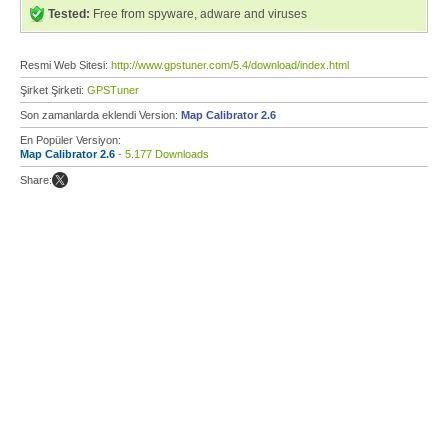
Tested:
Free from spyware, adware and viruses
Resmi Web Sitesi:
http://www.gpstuner.com/5.4/download/index.html
Şirket Şirketi:
GPSTuner
Son zamanlarda eklendi Version:
Map Calibrator 2.6
En Popüler Versiyon:
Map Calibrator 2.6
- 5.177 Downloads
Share: