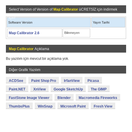
Select Version of Version of
Map Calibrator
üCRETSİZ için indirmek
için!
Software Version
Yayın Tarihi
Map Calibrator 2.6
Bilinmeyen
Map Calibrator
Açıklama
Bu yazılım için mevcut bir açıklama yok.
Diğer Grafik Yazılım
ACDSee
Paint Shop Pro
IrfanView
Picasa
Paint.NET
XnView
Google SketchUp
The GIMP
FastStone Image Viewer
Blender
Macromedia Fireworks
ThumbsPlus
WinSnap
Microsoft Paint
Fresh View