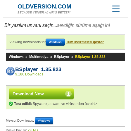
OLDVERSION.COM
BECAUSE YENİER ALWAYS BETTER!
Bir yazılım unvanı seçin...
sevdiğin sürüme aşağı in!
Viewing downloads for
Tüm indirmeleri göster
Windows
Windows
»
Multimedya
»
BSplayer
»
BSplayer 1.35.823
BSplayer 1.35.823
9.186 Downloads
Download Now
Test edildi:
Spyware, adware ve virüslerden ücretsiz
Mevcut Downloads:
Windows
Dosya Boyutu:
2,6 MB