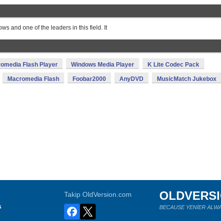
s and one of the leaders in this field. It
omedia Flash Player
Windows Media Player
K Lite Codec Pack
Macromedia Flash
Foobar2000
AnyDVD
MusicMatch Jukebox
OLDVERS
Takip OldVersion.com
s
BECAUSE YENİER ALWA