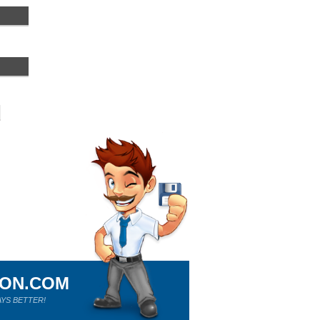
ION.COM
YS BETTER!