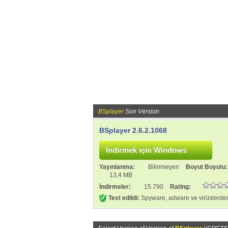
BSplayer
Son Version
BSplayer 2.6.2.1068
Yayınlanma:
Bilinmeyen
Boyut Boyutu
13,4 MB
İndirmeler:
15.790
Rating:
Test edildi:
Spyware, adware ve virüslerden