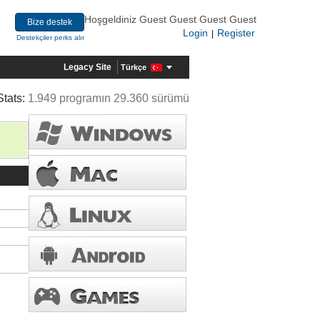
Hoşgeldiniz Guest Guest Guest Guest
Bize destek
Login
Register
|
Destekçiler perks alır
Legacy Site
Türkçe
Stats:
1.949 programın 29.360 sürümü