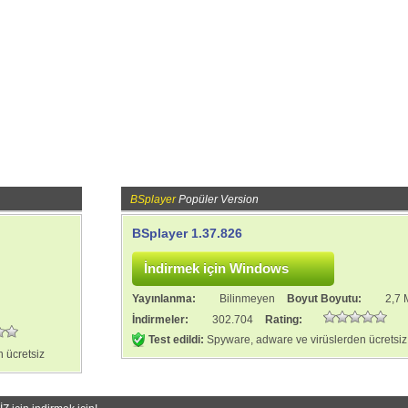
BSplayer
Popüler Version
BSplayer 1.37.826
:
Yayınlanma:
Bilinmeyen
Boyut Boyutu:
2,7
İndirmeler:
302.704
Rating:
Test edildi:
Spyware, adware ve virüslerden ücretsiz
 ücretsiz