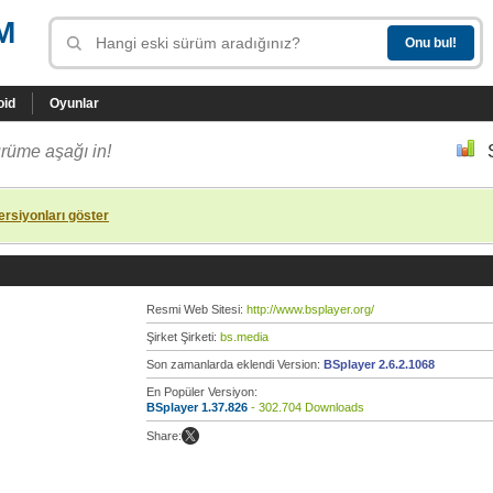
M
oid
Oyunlar
rüme aşağı in!
rsiyonları göster
Resmi Web Sitesi:
http://www.bsplayer.org/
Şirket Şirketi:
bs.media
Son zamanlarda eklendi Version:
BSplayer 2.6.2.1068
En Popüler Versiyon:
BSplayer 1.37.826
- 302.704 Downloads
Share: