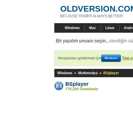
OLDVERSION.CO
BECAUSE YENİER ALWAYS BETTER!
Windows
Mac
Linux
Andr
Bir yazılım unvanı seçin...
sevdiğin sü
Versiyonları göstermek için
Tüm ve
Windows
Windows
»
Multimedya
»
BSplayer
BSplayer
776.206 Downloads