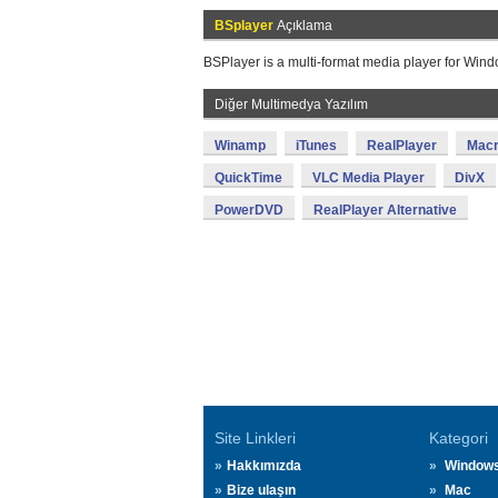
BSplayer
Açıklama
BSPlayer is a multi-format media player for Window
Diğer Multimedya Yazılım
Winamp
iTunes
RealPlayer
Macr
QuickTime
VLC Media Player
DivX
PowerDVD
RealPlayer Alternative
Site Linkleri
Kategori
Hakkımızda
Window
Bize ulaşın
Mac