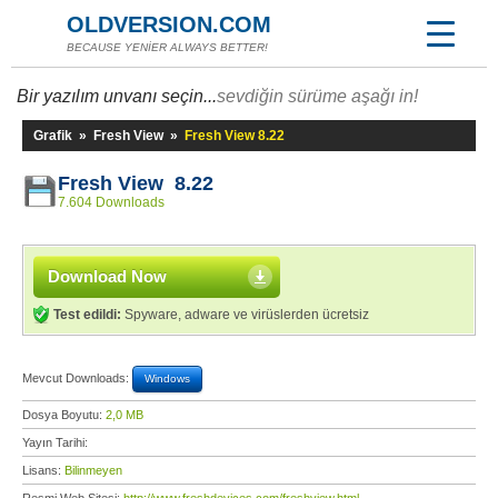
OLDVERSION.COM
BECAUSE YENİER ALWAYS BETTER!
Bir yazılım unvanı seçin...
sevdiğin sürüme aşağı in!
Grafik
»
Fresh View
»
Fresh View 8.22
Fresh View 8.22
7.604 Downloads
Download Now
Test edildi:
Spyware, adware ve virüslerden ücretsiz
Mevcut Downloads:
Windows
Dosya Boyutu:
2,0 MB
Yayın Tarihi:
Lisans:
Bilinmeyen