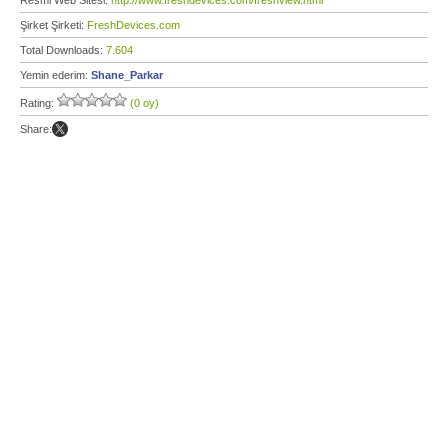
Resmi Web Sitesi:
http://www.freshdevices.com/freshview.html
Şirket Şirketi:
FreshDevices.com
Total Downloads:
7.604
Yemin ederim:
Shane_Parkar
Rating:
(0 oy)
Share: