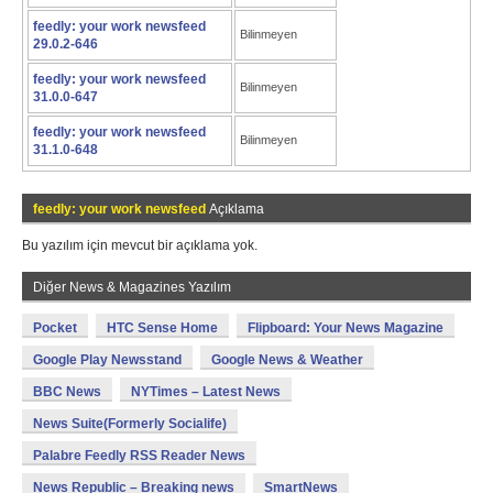
feedly: your work newsfeed
Bilinmeyen
29.0.2-646
feedly: your work newsfeed
Bilinmeyen
31.0.0-647
feedly: your work newsfeed
Bilinmeyen
31.1.0-648
feedly: your work newsfeed
Açıklama
Bu yazılım için mevcut bir açıklama yok.
Diğer News & Magazines Yazılım
Pocket
HTC Sense Home
Flipboard: Your News Magazine
Google Play Newsstand
Google News & Weather
BBC News
NYTimes – Latest News
News Suite(Formerly Socialife)
Palabre Feedly RSS Reader News
News Republic – Breaking news
SmartNews