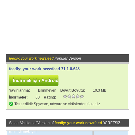
feedly: your work newsfeed
Popüler Version
feedly: your work newsfeed 31.1.0-648
Yayınlanma:
Bilinmeyen
Boyut Boyutu:
10,3 MB
İndirmeler:
60
Rating:
Test edildi:
Spyware, adware ve virüslerden ücretsiz
Select Version of Version of
feedly: your work newsfeed
üCRETSİZ
için indirmek için!