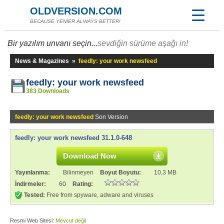
OLDVERSION.COM
BECAUSE YENİER ALWAYS BETTER!
Bir yazılım unvanı seçin...
sevdiğin sürüme aşağı in!
News & Magazines
»
feedly: your work newsfeed
feedly: your work newsfeed
383 Downloads
feedly: your work newsfeed
Son Version
feedly: your work newsfeed 31.1.0-648
Download Now
Yayınlanma:
Bilinmeyen
Boyut Boyutu:
10,3 MB
İndirmeler:
60
Rating:
Tested:
Free from spyware, adware and viruses
Resmi Web Sitesi:
Mevcut değil