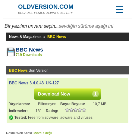
OLDVERSION.COM
BECAUSE YENİER ALWAYS BETTER!
Bir yazılım unvanı seçin...
sevdiğin sürüme aşağı in!
News & Magazines
»
BBC News
BBC News
719 Downloads
BBC News
Son Version
BBC News 3.4.0.43_UK-127
Download Now
Yayınlanma:
Bilinmeyen
Boyut Boyutu:
10,7 MB
İndirmeler:
181
Rating:
Tested:
Free from spyware, adware and viruses
Resmi Web Sitesi:
Mevcut değil