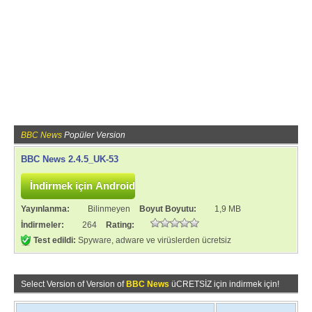
BBC News
Popüler Version
BBC News 2.4.5_UK-53
Yayınlanma:
Bilinmeyen
Boyut Boyutu:
1,9 MB
İndirmeler:
264
Rating:
Test edildi:
Spyware, adware ve virüslerden ücretsiz
Select Version of Version of
BBC News
üCRETSİZ için indirmek için!