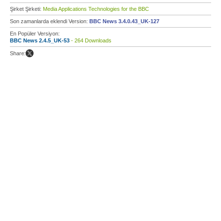
Şirket Şirketi:
Media Applications Technologies for the BBC
Son zamanlarda eklendi Version:
BBC News 3.4.0.43_UK-127
En Popüler Versiyon:
BBC News 2.4.5_UK-53
- 264 Downloads
Share: