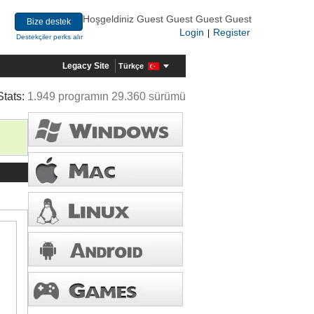
Hoşgeldiniz Guest Guest Guest Guest
Bize destek
Login
Register
|
Destekçiler perks alır
Legacy Site
Türkçe
Stats:
1.949 programın 29.360 sürümü