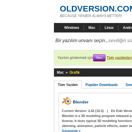
OLDVERSION.CO
BECAUSE YENİER ALWAYS BETTER!
Windows
Mac
Linux
Andr
Bir yazılım unvanı seçin...
sevdiğin sü
Yazılım göstermek için
Tüm yazılımları
Mac
Mac
»
Grafik
Tüm Yazılım
Popüler Downloads
Son
Blender
Current Version:
2.42 (10.3)
|
En Eski Versi
Blender is a 3D modeling program released a
license. It does typical 3D modeling function
skinning, animation, particle effects, water 
Görüntüle »