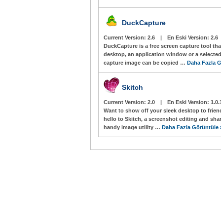
DuckCapture
Current Version:
2.6
|
En Eski Version:
2.6
DuckCapture is a free screen capture tool tha
desktop, an application window or a selected
capture image can be copied …
Daha Fazla G
Skitch
Current Version:
2.0
|
En Eski Version:
1.0.
Want to show off your sleek desktop to frien
hello to Skitch, a screenshot editing and shar
handy image utility …
Daha Fazla Görüntüle 