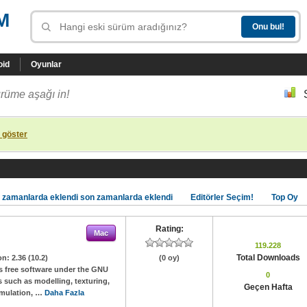
M
oid
Oyunlar
rüme aşağı in!
 göster
 zamanlarda eklendi son zamanlarda eklendi
Editörler Seçim!
Top Oy
Rating:
Mac
119.228
Total Downloads
on:
2.36 (10.2)
(0 oy)
s free software under the GNU
0
s such as modelling, texturing,
Geçen Hafta
simulation, …
Daha Fazla