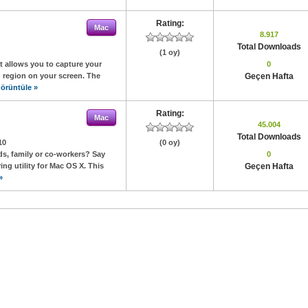
Rating:
Mac
8.917
Total Downloads
(1 oy)
t allows you to capture your
0
 region on your screen. The
Geçen Hafta
örüntüle »
Rating:
Mac
45.004
Total Downloads
10
(0 oy)
ds, family or co-workers? Say
0
ing utility for Mac OS X. This
Geçen Hafta
»