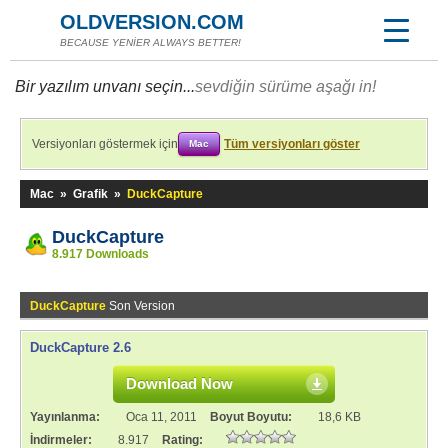
OLDVERSION.COM
BECAUSE YENİER ALWAYS BETTER!
Bir yazılım unvanı seçin...
sevdiğin sürüme aşağı in!
Versiyonları göstermek için
Tüm versiyonları göster
Mac
Mac
»
Grafik
»
DuckCapture
DuckCapture
8.917 Downloads
DuckCapture
Son Version
DuckCapture 2.6
Download Now
Yayınlanma:
Oca 11, 2011
Boyut Boyutu:
18,6 KB
İndirmeler:
8.917
Rating: