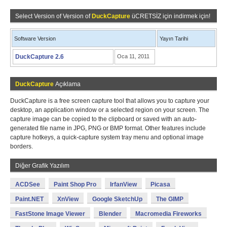
Select Version of Version of
DuckCapture
üCRETSİZ için indirmek için!
Software Version
Yayın Tarihi
DuckCapture 2.6
Oca 11, 2011
DuckCapture
Açıklama
DuckCapture is a free screen capture tool that allows you to capture your
desktop, an application window or a selected region on your screen. The
capture image can be copied to the clipboard or saved with an auto-
generated file name in JPG, PNG or BMP format. Other features include
capture hotkeys, a quick-capture system tray menu and optional image
borders.
Diğer Grafik Yazılım
ACDSee
Paint Shop Pro
IrfanView
Picasa
Paint.NET
XnView
Google SketchUp
The GIMP
FastStone Image Viewer
Blender
Macromedia Fireworks