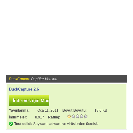
DuckCapture
Popüler Version
DuckCapture 2.6
Yayınlanma:
Oca 11, 2011
Boyut Boyutu:
18,6 KB
İndirmeler:
8.917
Rating:
Test edildi:
Spyware, adware ve virüslerden ücretsiz