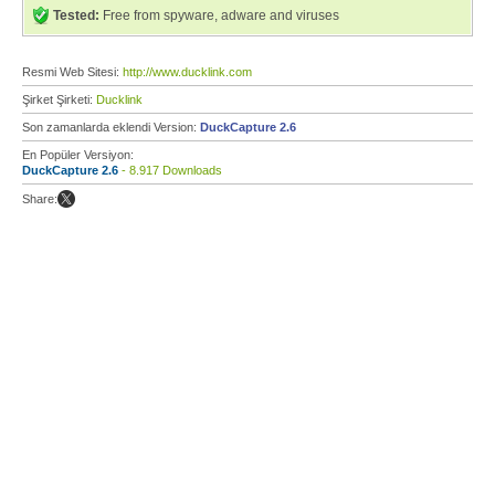
Tested:
Free from spyware, adware and viruses
Resmi Web Sitesi:
http://www.ducklink.com
Şirket Şirketi:
Ducklink
Son zamanlarda eklendi Version:
DuckCapture 2.6
En Popüler Versiyon:
DuckCapture 2.6
- 8.917 Downloads
Share: