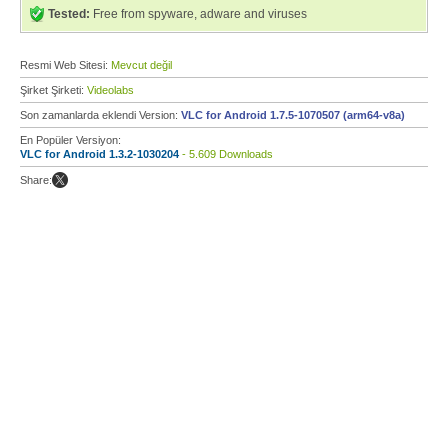
Tested:
Free from spyware, adware and viruses
Resmi Web Sitesi:
Mevcut değil
Şirket Şirketi:
Videolabs
Son zamanlarda eklendi Version:
VLC for Android 1.7.5-1070507 (arm64-v8a)
En Popüler Versiyon:
VLC for Android 1.3.2-1030204
- 5.609 Downloads
Share: