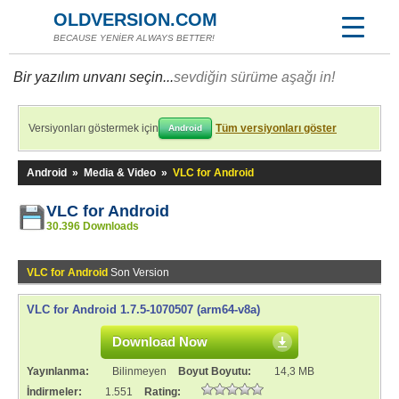
OLDVERSION.COM
BECAUSE YENİER ALWAYS BETTER!
Bir yazılım unvanı seçin...
sevdiğin sürüme aşağı in!
Versiyonları göstermek için
Tüm versiyonları göster
Android
Android
»
Media & Video
»
VLC for Android
VLC for Android
30.396 Downloads
VLC for Android
Son Version
VLC for Android 1.7.5-1070507 (arm64-v8a)
Download Now
Yayınlanma:
Bilinmeyen
Boyut Boyutu:
14,3 MB
İndirmeler:
1.551
Rating: