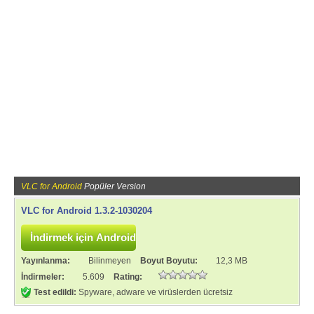
VLC for Android
Popüler Version
VLC for Android 1.3.2-1030204
Yayınlanma:
Bilinmeyen
Boyut Boyutu:
12,3 MB
İndirmeler:
5.609
Rating:
Test edildi:
Spyware, adware ve virüslerden ücretsiz