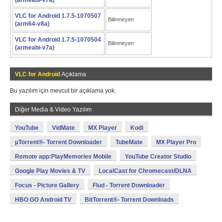
(armeabi-v7a)
VLC for Android 1.7.5-1070507
Bilinmeyen
(arm64-v8a)
VLC for Android 1.7.5-1070504
Bilinmeyen
(armeabi-v7a)
VLC for Android
Açıklama
Bu yazılım için mevcut bir açıklama yok.
Diğer Media & Video Yazılım
YouTube
VidMate
MX Player
Kodi
µTorrent®- Torrent Downloader
TubeMate
MX Player Pro
Remote app:PlayMemories Mobile
YouTube Creator Studio
Google Play Movies & TV
LocalCast for Chromecast/DLNA
Focus - Picture Gallery
Flud - Torrent Downloader
HBO GO Android TV
BitTorrent®- Torrent Downloads