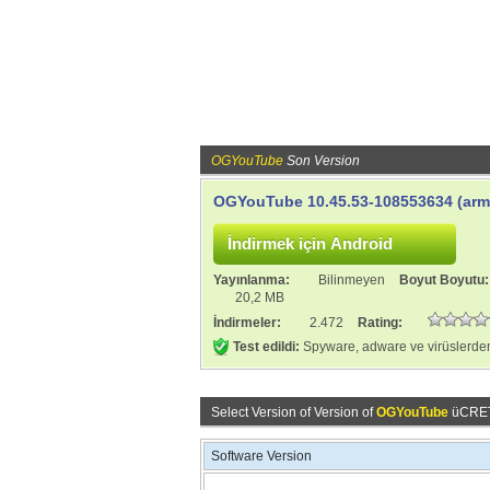
OGYouTube
Son Version
OGYouTube 10.45.53-108553634 (arm
Yayınlanma:
Bilinmeyen
Boyut Boyutu
20,2 MB
İndirmeler:
2.472
Rating:
Test edildi:
Spyware, adware ve virüslerden
Select Version of Version of
OGYouTube
üCRETS
Software Version