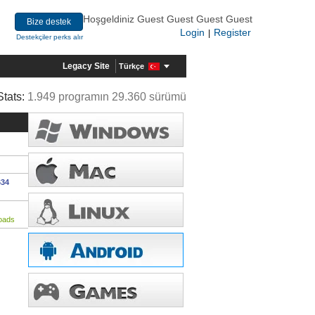
Hoşgeldiniz Guest Guest Guest Guest
Bize destek
Login
Register
|
Destekçiler perks alır
Legacy Site
Türkçe
Stats:
1.949 programın 29.360 sürümü
634
oads