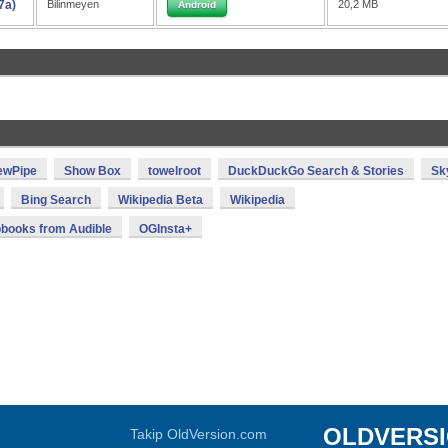
7a)
Bilinmeyen
20,2 MB
Android
ewPipe
Show Box
towelroot
DuckDuckGo Search & Stories
Sk
Bing Search
Wikipedia Beta
Wikipedia
books from Audible
OGInsta+
OLDVERS
Takip OldVersion.com