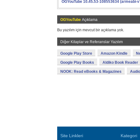
OGYouTube 10.45.53-108553634 (armeabi-v
OGYouTube
Açıklama
Bu yazılım için mevcut bir açıklama yok.
Diğer Kitaplar ve Referanslar Yazılım
Google Play Store
Amazon Kindle
N
Google Play Books
Aldiko Book Reader
NOOK: Read eBooks & Magazines
Audio
Site Linkleri
Kategori