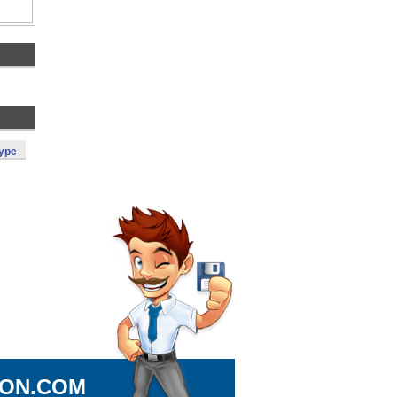
ype
ION.COM