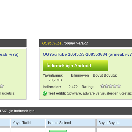
OGYouTube
Popüler Version
eabi-v7a)
OGYouTube 10.45.53-108553634 (armeabi-v7
:
Yayınlanma:
Bilinmeyen
Boyut Boyutu:
20,2 MB
İndirmeler:
2.472
Rating:
 ücretsiz
Test edildi:
Spyware, adware ve virüslerden ücretsiz
İZ için indirmek için!
Yayın Tarihi
İşletim Sistemi
Boyut Boyutu