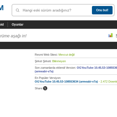
M
oid
Oyunlar
rüme aşağı in!
Resmi Web Sitesi:
Mevcut değil
Şirket Şirketi:
Bilinmeyen
Son zamanlarda eklendi Version:
OGYouTube 10.45.53-108553
(armeabi-v7a)
En Popüler Versiyon:
OGYouTube 10.45.53-108553634 (armeabi-v7a)
- 2.472 Downl
Share: