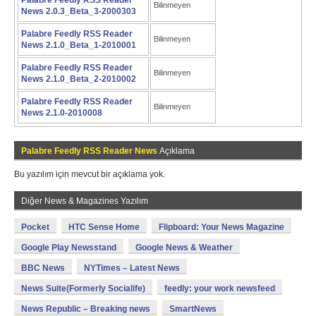
Palabre Feedly RSS Reader
Bilinmeyen
News 2.0.3_Beta_3-2000303
Palabre Feedly RSS Reader
Bilinmeyen
News 2.1.0_Beta_1-2010001
Palabre Feedly RSS Reader
Bilinmeyen
News 2.1.0_Beta_2-2010002
Palabre Feedly RSS Reader
Bilinmeyen
News 2.1.0-2010008
Palabre Feedly RSS Reader News
Açıklama
Bu yazılım için mevcut bir açıklama yok.
Diğer News & Magazines Yazılım
Pocket
HTC Sense Home
Flipboard: Your News Magazine
Google Play Newsstand
Google News & Weather
BBC News
NYTimes – Latest News
News Suite(Formerly Socialife)
feedly: your work newsfeed
News Republic – Breaking news
SmartNews