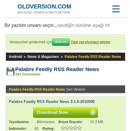
OLDVERSION.COM
BECAUSE YENİER ALWAYS BETTER!
Bir yazılım unvanı seçin...
sevdiğin sürüme aşağı in!
Versiyonları göstermek için
Tüm versiyonları göster
Android
Android
»
News & Magazines
»
Palabre Feedly RSS Reader News
Palabre Feedly RSS Reader News
382 Downloads
Palabre Feedly RSS Reader News
Son Version
Palabre Feedly RSS Reader News 2.1.0-2010008
Download Now
Yayınlanma:
Bilinmeyen
Boyut Boyutu:
10,3 MB
İndirmeler:
60
Rating: