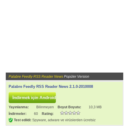
Palabre Feedly RSS Reader News
Popüler Version
Palabre Feedly RSS Reader News 2.1.0-2010008
Yayınlanma:
Bilinmeyen
Boyut Boyutu:
10,3 MB
İndirmeler:
60
Rating:
Test edildi:
Spyware, adware ve virüslerden ücretsiz