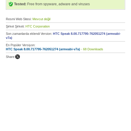
Tested:
Free from spyware, adware and viruses
Resmi Web Sitesi:
Mevcut değil
Şirket Şirketi:
HTC Corporation
Son zamanlarda eklendi Version:
HTC Speak 8.00.717795-762051274 (armeabi-
v7a)
En Popüler Versiyon:
HTC Speak 8.00.717795-762051274 (armeabi-v7a)
- 68 Downloads
Share: