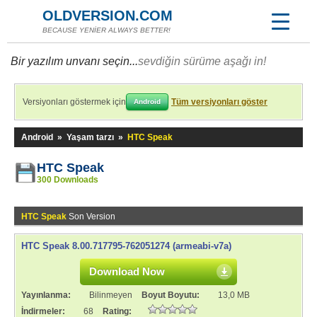
OLDVERSION.COM
BECAUSE YENİER ALWAYS BETTER!
Bir yazılım unvanı seçin...
sevdiğin sürüme aşağı in!
Versiyonları göstermek için
Tüm versiyonları göster
Android
Android
»
Yaşam tarzı
»
HTC Speak
HTC Speak
300 Downloads
HTC Speak
Son Version
HTC Speak 8.00.717795-762051274 (armeabi-v7a)
Download Now
Yayınlanma:
Bilinmeyen
Boyut Boyutu:
13,0 MB
İndirmeler:
68
Rating: