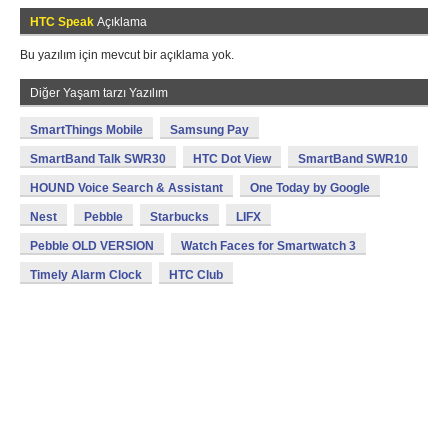
HTC Speak
Açıklama
Bu yazılım için mevcut bir açıklama yok.
Diğer Yaşam tarzı Yazılım
SmartThings Mobile
Samsung Pay
SmartBand Talk SWR30
HTC Dot View
SmartBand SWR10
HOUND Voice Search & Assistant
One Today by Google
Nest
Pebble
Starbucks
LIFX
Pebble OLD VERSION
Watch Faces for Smartwatch 3
Timely Alarm Clock
HTC Club