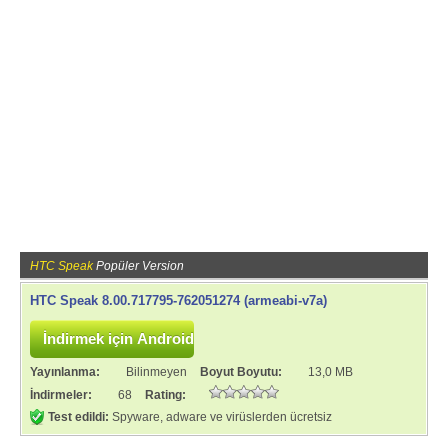
HTC Speak
Popüler Version
HTC Speak 8.00.717795-762051274 (armeabi-v7a)
Yayınlanma:
Bilinmeyen
Boyut Boyutu:
13,0 MB
İndirmeler:
68
Rating:
Test edildi:
Spyware, adware ve virüslerden ücretsiz