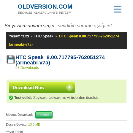
OLDVERSION.COM
BECAUSE YENİER ALWAYS BETTER!
Bir yazılım unvanı seçin...
sevdiğin sürüme aşağı in!
Yaşam tarzı
»
HTC Speak
»
HTC Speak 8.00.717795-762051274
(armeabi-v7a)
HTC Speak 8.00.717795-762051274
(armeabi-v7a)
68 Downloads
Download Now
Test edildi:
Spyware, adware ve virüslerden ücretsiz
Mevcut Downloads:
Android
Dosya Boyutu:
13,0 MB
Yayın Tarihi: