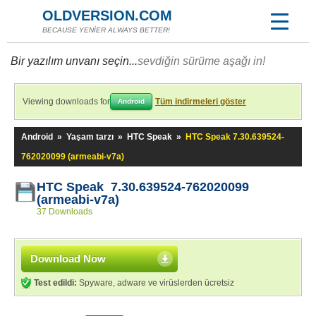
OLDVERSION.COM
BECAUSE YENİER ALWAYS BETTER!
Bir yazılım unvanı seçin...
sevdiğin sürüme aşağı in!
Viewing downloads for
Tüm indirmeleri göster
Android
Android
»
Yaşam tarzı
»
HTC Speak
»
HTC Speak 7.30.639524-
762020099 (armeabi-v7a)
HTC Speak 7.30.639524-762020099
(armeabi-v7a)
37 Downloads
Download Now
Test edildi:
Spyware, adware ve virüslerden ücretsiz