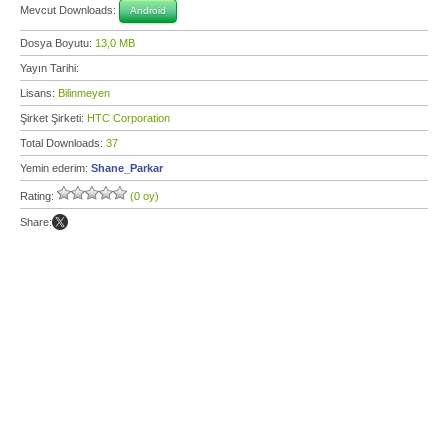
Mevcut Downloads:
Android
Dosya Boyutu:
13,0 MB
Yayın Tarihi:
Lisans:
Bilinmeyen
Şirket Şirketi:
HTC Corporation
Total Downloads:
37
Yemin ederim:
Shane_Parkar
Rating:
(0 oy)
Share: