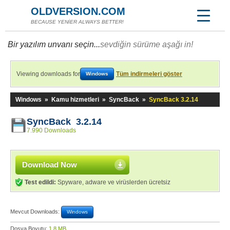
OLDVERSION.COM
BECAUSE YENİER ALWAYS BETTER!
Bir yazılım unvanı seçin...
sevdiğin sürüme aşağı in!
Viewing downloads for
Tüm indirmeleri göster
Windows
Windows
»
Kamu hizmetleri
»
SyncBack
»
SyncBack 3.2.14
SyncBack 3.2.14
7.990 Downloads
Download Now
Test edildi:
Spyware, adware ve virüslerden ücretsiz
Mevcut Downloads:
Windows
Dosya Boyutu:
1,8 MB