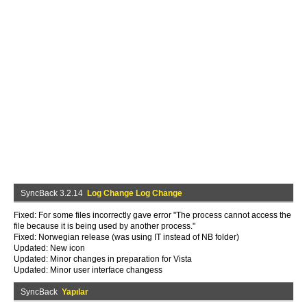
SyncBack 3.2.14
Log Change Log Change
Fixed: For some files incorrectly gave error "The process cannot access the
file because it is being used by another process."
Fixed: Norwegian release (was using IT instead of NB folder)
Updated: New icon
Updated: Minor changes in preparation for Vista
Updated: Minor user interface changess
SyncBack
Yapılar