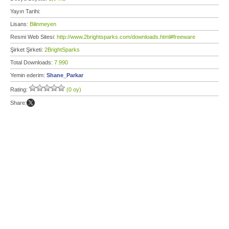
Yayın Tarihi:
Lisans:
Bilinmeyen
Resmi Web Sitesi:
http://www.2brightsparks.com/downloads.html#freeware
Şirket Şirketi:
2BrightSparks
Total Downloads:
7.990
Yemin ederim:
Shane_Parkar
Rating:
(0 oy)
Share: