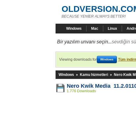
OLDVERSION.CO
BECAUSE YENİER ALWAYS BETTER!
Windows
Mac
Linux
Andr
Bir yazılım unvanı seçin...
sevdiğin sü
Viewing downloads for
Tüm indirm
Windows
Windows
»
Kamu hizmetleri
»
Nero Kwik M
Nero Kwik Media 11.2.011
1.776 Downloads