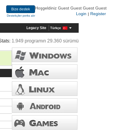
Hoşgeldiniz Guest Guest Guest Guest
Bize destek
Login
Register
|
Destekçiler perks alır
Legacy Site
Türkçe
Stats:
1.949 programın 29.360 sürümü