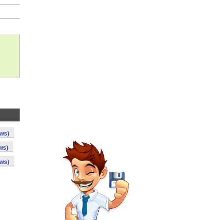
ows)
ws)
ows)