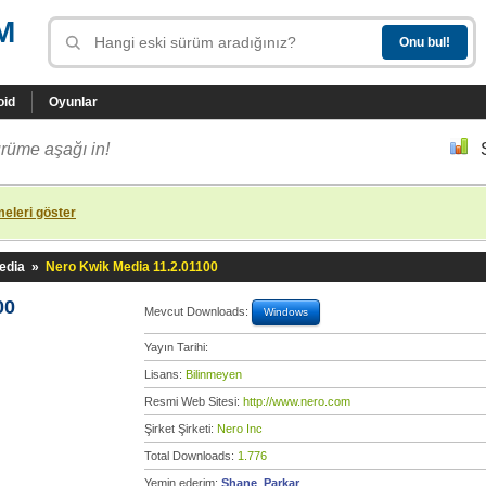
M
oid
Oyunlar
rüme aşağı in!
eleri göster
edia
»
Nero Kwik Media 11.2.01100
00
Mevcut Downloads:
Windows
Yayın Tarihi:
Lisans:
Bilinmeyen
Resmi Web Sitesi:
http://www.nero.com
Şirket Şirketi:
Nero Inc
Total Downloads:
1.776
Yemin ederim:
Shane_Parkar