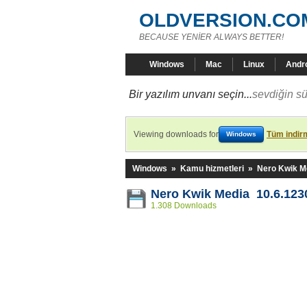
OLDVERSION.CO
BECAUSE YENİER ALWAYS BETTER!
Windows
Mac
Linux
Andr
Bir yazılım unvanı seçin...
sevdiğin sü
Viewing downloads for
Tüm indirm
Windows
Windows
»
Kamu hizmetleri
»
Nero Kwik M
Nero Kwik Media 10.6.123
1.308 Downloads