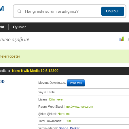
M
oid
Oyunlar
rüme aşağı in!
eleri göster
edia
»
Nero Kwik Media 10.6.12300
00
Mevcut Downloads:
Windows
Yayın Tarihi:
Lisans:
Bilinmeyen
Resmi Web Sitesi:
http://www.nero.com
Şirket Şirketi:
Nero Inc
Total Downloads:
1.308
Yemin ederim:
Shane_Parkar