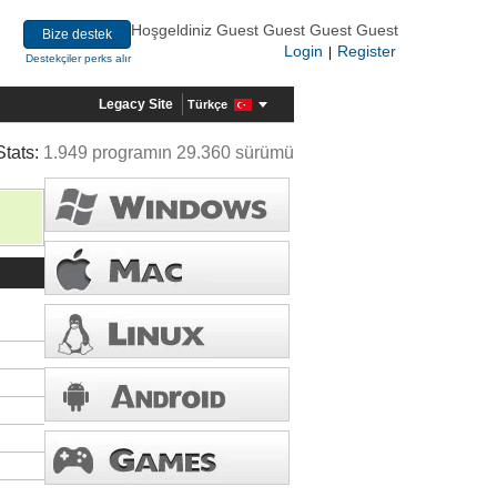
Hoşgeldiniz Guest Guest Guest Guest
Bize destek
Login
Register
|
Destekçiler perks alır
Legacy Site
Türkçe
Stats:
1.949 programın 29.360 sürümü