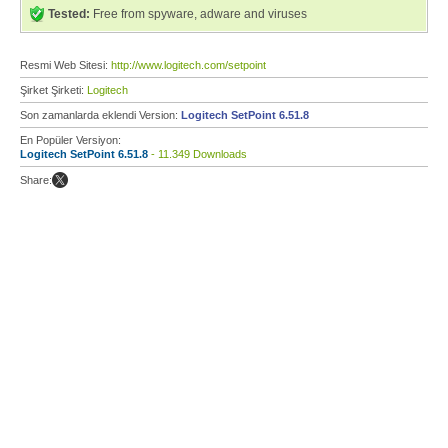
Tested:
Free from spyware, adware and viruses
Resmi Web Sitesi:
http://www.logitech.com/setpoint
Şirket Şirketi:
Logitech
Son zamanlarda eklendi Version:
Logitech SetPoint 6.51.8
En Popüler Versiyon:
Logitech SetPoint 6.51.8
- 11.349 Downloads
Share: