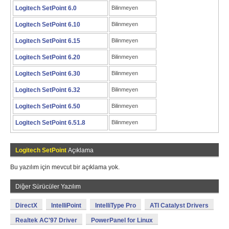
Logitech SetPoint 6.0
Bilinmeyen
Logitech SetPoint 6.10
Bilinmeyen
Logitech SetPoint 6.15
Bilinmeyen
Logitech SetPoint 6.20
Bilinmeyen
Logitech SetPoint 6.30
Bilinmeyen
Logitech SetPoint 6.32
Bilinmeyen
Logitech SetPoint 6.50
Bilinmeyen
Logitech SetPoint 6.51.8
Bilinmeyen
Logitech SetPoint
Açıklama
Bu yazılım için mevcut bir açıklama yok.
Diğer Sürücüler Yazılım
DirectX
IntelliPoint
IntelliType Pro
ATI Catalyst Drivers
Realtek AC'97 Driver
PowerPanel for Linux