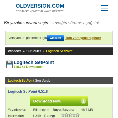
OLDVERSION.COM
BECAUSE YENİER ALWAYS BETTER!
Bir yazılım unvanı seçin...
sevdiğin sürüme aşağı in!
Versiyonları göstermek için
Tüm versiyonları göster
Windows
Windows
»
Sürücüler
»
Logitech SetPoint
Logitech SetPoint
118.764 Downloads
Logitech SetPoint
Son Version
Logitech SetPoint 6.51.8
Download Now
Yayınlanma:
Bilinmeyen
Boyut Boyutu:
48,7 MB
İndirmeler:
11.349
Rating: