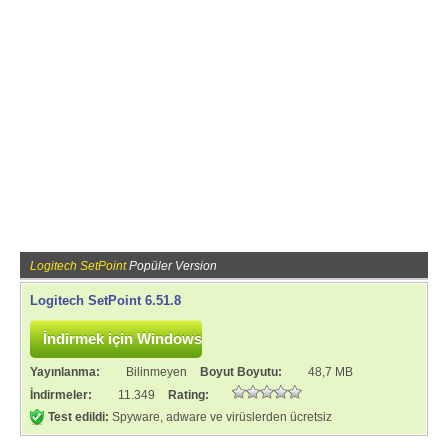
Logitech SetPoint
Popüler Version
Logitech SetPoint 6.51.8
Yayınlanma:
Bilinmeyen
Boyut Boyutu:
48,7 MB
İndirmeler:
11.349
Rating:
Test edildi:
Spyware, adware ve virüslerden ücretsiz