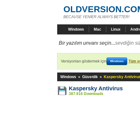
OLDVERSION.CO
BECAUSE YENİER ALWAYS BETTER!
Windows
Mac
Linux
Andr
Bir yazılım unvanı seçin...
sevdiğin sü
Versiyonları göstermek için
Tüm ve
Windows
Windows
»
Güvenlik
»
Kaspersky Antiviru
Kaspersky Antivirus
387.916 Downloads