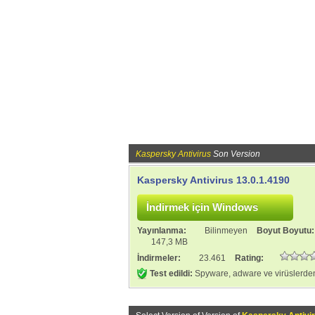
Kaspersky Antivirus
Son Version
Kaspersky Antivirus 13.0.1.4190
Yayınlanma:
Bilinmeyen
Boyut Boyutu
147,3 MB
İndirmeler:
23.461
Rating:
Test edildi:
Spyware, adware ve virüslerden