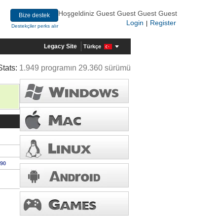
Hoşgeldiniz Guest Guest Guest Guest
Bize destek
Login
Register
|
Destekçiler perks alır
Legacy Site
Türkçe
Stats:
1.949 programın 29.360 sürümü
190