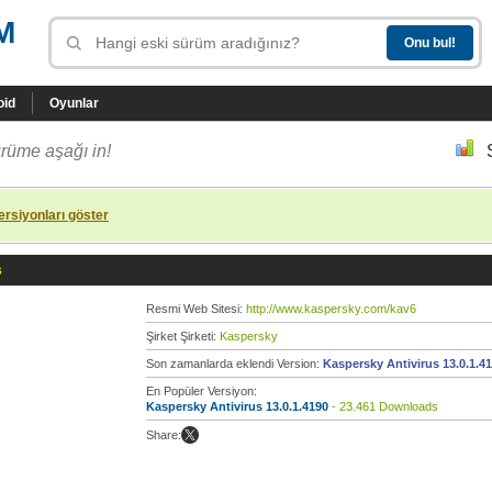
M
oid
Oyunlar
rüme aşağı in!
rsiyonları göster
s
Resmi Web Sitesi:
http://www.kaspersky.com/kav6
Şirket Şirketi:
Kaspersky
Son zamanlarda eklendi Version:
Kaspersky Antivirus 13.0.1.4
En Popüler Versiyon:
Kaspersky Antivirus 13.0.1.4190
- 23.461 Downloads
Share: