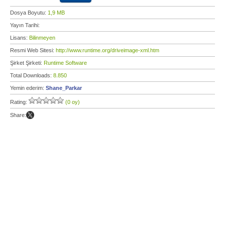
Dosya Boyutu:
1,9 MB
Yayın Tarihi:
Lisans:
Bilinmeyen
Resmi Web Sitesi:
http://www.runtime.org/driveimage-xml.htm
Şirket Şirketi:
Runtime Software
Total Downloads:
8.850
Yemin ederim:
Shane_Parkar
Rating:
(0 oy)
Share: