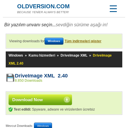
OLDVERSION.COM
BECAUSE YENİER ALWAYS BETTER!
Bir yazılım unvanı seçin...
sevdiğin sürüme aşağı in!
Viewing downloads for
Tüm indirmeleri göster
Windows
Windows
»
Kamu hizmetleri
»
DriveImage XML
»
DriveImage
XML 2.40
DriveImage XML 2.40
8.850 Downloads
Download Now
Test edildi:
Spyware, adware ve virüslerden ücretsiz
Mevcut Downloads:
Windows