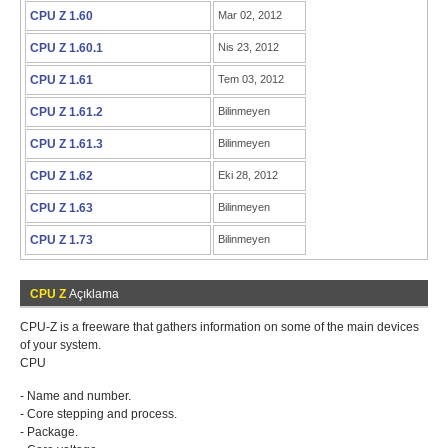
CPU Z 1.60
Mar 02, 2012
CPU Z 1.60.1
Nis 23, 2012
CPU Z 1.61
Tem 03, 2012
CPU Z 1.61.2
Bilinmeyen
CPU Z 1.61.3
Bilinmeyen
CPU Z 1.62
Eki 28, 2012
CPU Z 1.63
Bilinmeyen
CPU Z 1.73
Bilinmeyen
CPU Z
Açıklama
CPU-Z is a freeware that gathers information on some of the main devices
of your system.
CPU
- Name and number.
- Core stepping and process.
- Package.