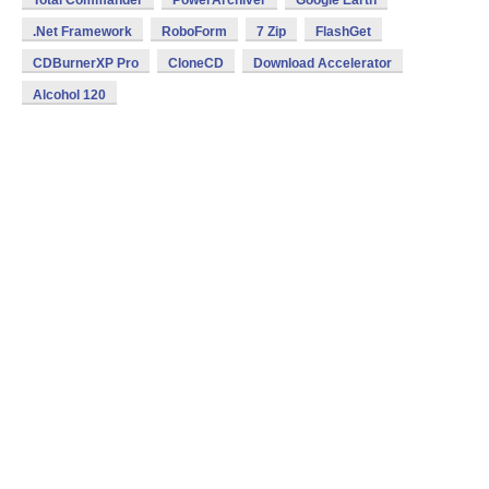
Total Commander
PowerArchiver
Google Earth
.Net Framework
RoboForm
7 Zip
FlashGet
CDBurnerXP Pro
CloneCD
Download Accelerator
Alcohol 120