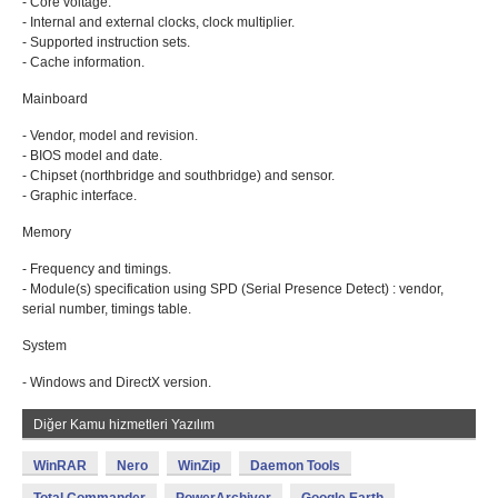
- Core voltage.
- Internal and external clocks, clock multiplier.
- Supported instruction sets.
- Cache information.
Mainboard
- Vendor, model and revision.
- BIOS model and date.
- Chipset (northbridge and southbridge) and sensor.
- Graphic interface.
Memory
- Frequency and timings.
- Module(s) specification using SPD (Serial Presence Detect) : vendor,
serial number, timings table.
System
- Windows and DirectX version.
Diğer Kamu hizmetleri Yazılım
WinRAR
Nero
WinZip
Daemon Tools