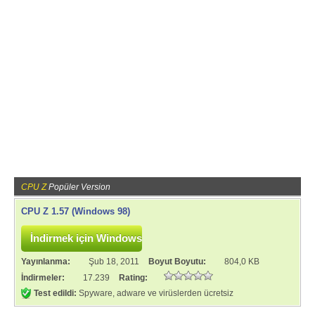
CPU Z
Popüler Version
CPU Z 1.57 (Windows 98)
Yayınlanma:
Şub 18, 2011
Boyut Boyutu:
804,0 KB
İndirmeler:
17.239
Rating:
Test edildi:
Spyware, adware ve virüslerden ücretsiz