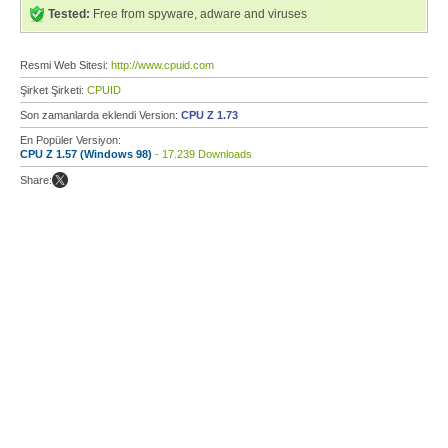
Tested:
Free from spyware, adware and viruses
Resmi Web Sitesi:
http://www.cpuid.com
Şirket Şirketi:
CPUID
Son zamanlarda eklendi Version:
CPU Z 1.73
En Popüler Versiyon:
CPU Z 1.57 (Windows 98)
- 17.239 Downloads
Share: