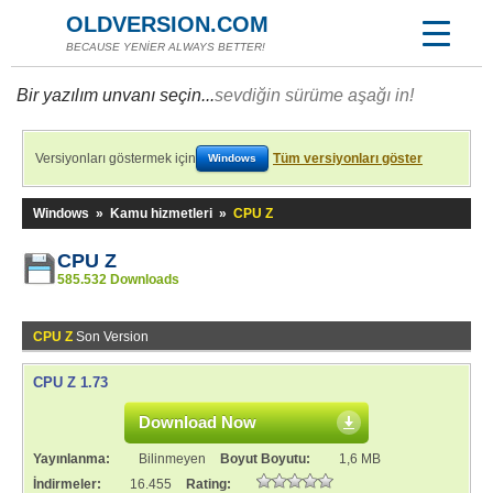
OLDVERSION.COM
BECAUSE YENİER ALWAYS BETTER!
Bir yazılım unvanı seçin...
sevdiğin sürüme aşağı in!
Versiyonları göstermek için
Tüm versiyonları göster
Windows
Windows
»
Kamu hizmetleri
»
CPU Z
CPU Z
585.532 Downloads
CPU Z
Son Version
CPU Z 1.73
Download Now
Yayınlanma:
Bilinmeyen
Boyut Boyutu:
1,6 MB
İndirmeler:
16.455
Rating: