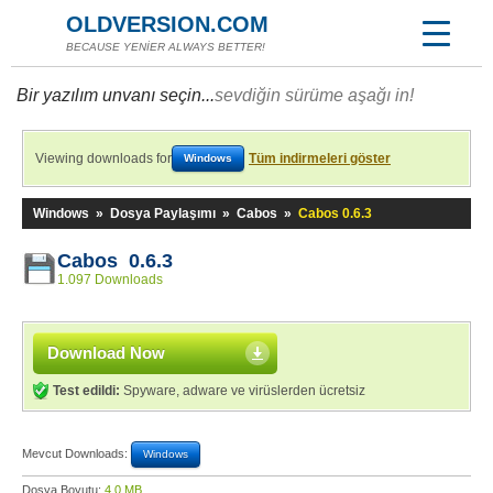
OLDVERSION.COM
BECAUSE YENİER ALWAYS BETTER!
Bir yazılım unvanı seçin...
sevdiğin sürüme aşağı in!
Viewing downloads for
Tüm indirmeleri göster
Windows
Windows
»
Dosya Paylaşımı
»
Cabos
»
Cabos 0.6.3
Cabos 0.6.3
1.097 Downloads
Download Now
Test edildi:
Spyware, adware ve virüslerden ücretsiz
Mevcut Downloads:
Windows
Dosya Boyutu:
4,0 MB