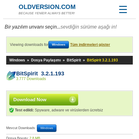
OLDVERSION.COM
BECAUSE YENİER ALWAYS BETTER!
Bir yazılım unvanı seçin...
sevdiğin sürüme aşağı in!
Viewing downloads for
Tüm indirmeleri göster
Windows
Windows
»
Dosya Paylaşımı
»
BitSpirit
»
BitSpirit 3.2.1.193
BitSpirit 3.2.1.193
3.777 Downloads
Download Now
Test edildi:
Spyware, adware ve virüslerden ücretsiz
Mevcut Downloads:
Windows
Dosya Boyutu:
2,8 MB