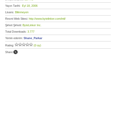
Yayın Tarihi:
Eyl 18, 2006
Lisans:
Bilinmeyen
Resmi Web Sitesi:
http://www.bytelinker.com/intl/
Şirket Şirketi:
ByteLinker Inc.
Total Downloads:
3.777
Yemin ederim:
Shane_Parkar
Rating:
(0 oy)
Share: