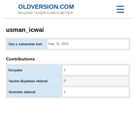
OLDVERSION.COM
BECAUSE YENİER ALWAYS BETTER!
usman_icwai
Kas. 11, 2012
Üye o zamandan beri
Contributions
1
Dosyalar
0
Yazılım Başlıkları eklendi
1
Sürümler eklendi