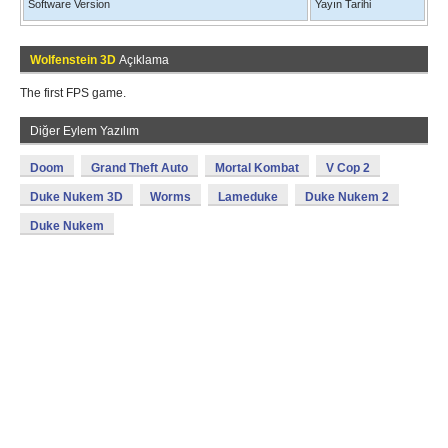
Software Version
Yayın Tarihi
Wolfenstein 3D
Açıklama
The first FPS game.
Diğer Eylem Yazılım
Doom
Grand Theft Auto
Mortal Kombat
V Cop 2
Duke Nukem 3D
Worms
Lameduke
Duke Nukem 2
Duke Nukem