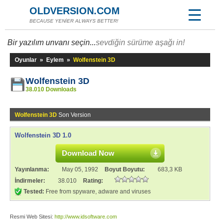
OLDVERSION.COM
BECAUSE YENİER ALWAYS BETTER!
Bir yazılım unvanı seçin...
sevdiğin sürüme aşağı in!
Oyunlar
»
Eylem
»
Wolfenstein 3D
Wolfenstein 3D
38.010 Downloads
Wolfenstein 3D
Son Version
Wolfenstein 3D 1.0
Download Now
Yayınlanma:
May 05, 1992
Boyut Boyutu:
683,3 KB
İndirmeler:
38.010
Rating:
Tested:
Free from spyware, adware and viruses
Resmi Web Sitesi:
http://www.idsoftware.com