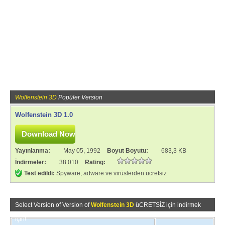
Wolfenstein 3D
Popüler Version
Wolfenstein 3D 1.0
Yayınlanma:
May 05, 1992
Boyut Boyutu:
683,3 KB
İndirmeler:
38.010
Rating:
Test edildi:
Spyware, adware ve virüslerden ücretsiz
Select Version of Version of
Wolfenstein 3D
üCRETSİZ için indirmek
için!