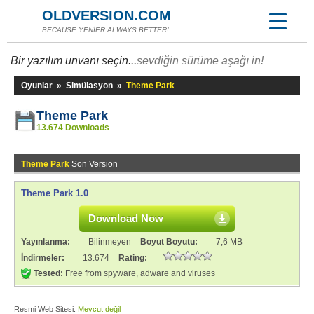
OLDVERSION.COM
BECAUSE YENİER ALWAYS BETTER!
Bir yazılım unvanı seçin...
sevdiğin sürüme aşağı in!
Oyunlar
»
Simülasyon
»
Theme Park
Theme Park
13.674 Downloads
Theme Park
Son Version
Theme Park 1.0
Download Now
Yayınlanma:
Bilinmeyen
Boyut Boyutu:
7,6 MB
İndirmeler:
13.674
Rating:
Tested:
Free from spyware, adware and viruses
Resmi Web Sitesi:
Mevcut değil