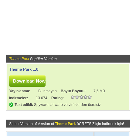
Theme Park
Popüler Version
Theme Park 1.0
Yayınlanma:
Bilinmeyen
Boyut Boyutu:
7,6 MB
İndirmeler:
13.674
Rating:
Test edildi:
Spyware, adware ve virüslerden ücretsiz
Select Version of Version of
Theme Park
üCRETSİZ için indirmek için!