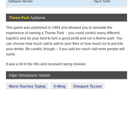
Software Version
Yayın Tarihi
Theme Park
Açıklama
This game was published in 1994 and allowed you to simulate the
experience of owning a Theme Park -- you could control many different
logistics and do your best to turn a good profit and run a theme park. You
can choose how much salt to add to your fries or how much ice to put into
your drinks. Be careful, though -- if you add too much salt more people will
vomit.
It was a hit in the 90s and received raving reviews.
Diğer Simülasyon Yazılım
Mario Teaches Typing
X-Wing
Dinopark Tycoon