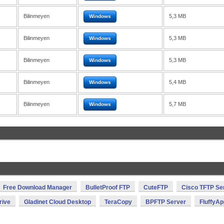
Bilinmeyen
5,3 MB
Windows
Bilinmeyen
5,3 MB
Windows
Bilinmeyen
5,3 MB
Windows
Bilinmeyen
5,4 MB
Windows
Bilinmeyen
5,7 MB
Windows
Free Download Manager
BulletProof FTP
CuteFTP
Cisco TFTP Se
rive
Gladinet Cloud Desktop
TeraCopy
BPFTP Server
FluffyAp