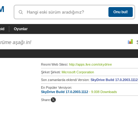
M
oid
Oyunlar
rüme aşağı in!
Resmi Web Sitesi:
http://apps.live.com/skydrive
Şirket Şirketi:
Microsoft Corporation
Son zamanlarda eklendi Version:
SkyDrive Build 17.0.2003.1112
En Popüler Versiyon:
SkyDrive Build 17.0.2003.1112
- 9.008 Downloads
Share: