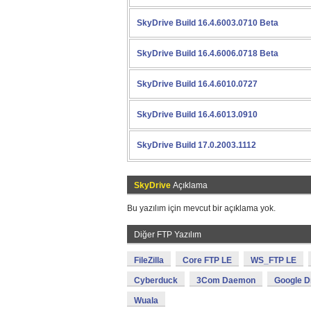
SkyDrive Build 16.4.6003.0710 Beta
SkyDrive Build 16.4.6006.0718 Beta
SkyDrive Build 16.4.6010.0727
SkyDrive Build 16.4.6013.0910
SkyDrive Build 17.0.2003.1112
SkyDrive
Açıklama
Bu yazılım için mevcut bir açıklama yok.
Diğer FTP Yazılım
FileZilla
Core FTP LE
WS_FTP LE
Cyberduck
3Com Daemon
Google D
Wuala