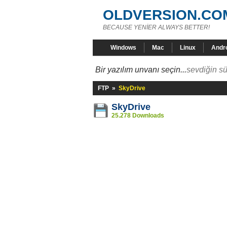
OLDVERSION.CO
BECAUSE YENİER ALWAYS BETTER!
Windows
Mac
Linux
Andr
Bir yazılım unvanı seçin...
sevdiğin sü
FTP
»
SkyDrive
SkyDrive
25.278 Downloads