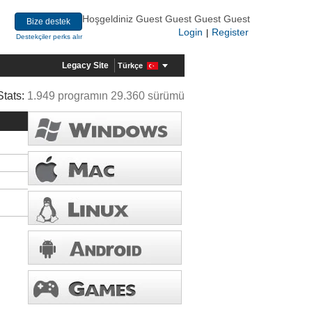
Hoşgeldiniz Guest Guest Guest Guest
Bize destek
Login
Register
|
Destekçiler perks alır
Legacy Site
Türkçe
Stats:
1.949 programın 29.360 sürümü