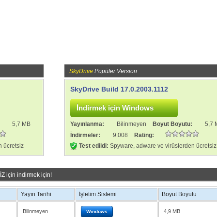
SkyDrive
Popüler Version
SkyDrive Build 17.0.2003.1112
:
5,7 MB
Yayınlanma:
Bilinmeyen
Boyut Boyutu:
5,7
İndirmeler:
9.008
Rating:
 ücretsiz
Test edildi:
Spyware, adware ve virüslerden ücretsiz
için indirmek için!
Yayın Tarihi
İşletim Sistemi
Boyut Boyutu
Bilinmeyen
4,9 MB
Windows