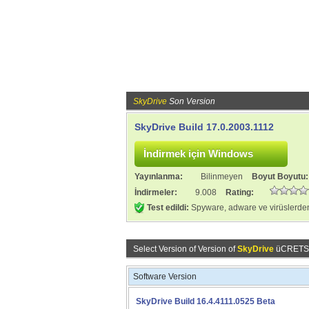
SkyDrive
Son Version
SkyDrive Build 17.0.2003.1112
Yayınlanma:
Bilinmeyen
Boyut Boyutu
İndirmeler:
9.008
Rating:
Test edildi:
Spyware, adware ve virüslerden
Select Version of Version of
SkyDrive
üCRETSİZ 
Software Version
SkyDrive Build 16.4.4111.0525 Beta