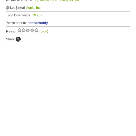
Resmi Web Sitesi:
http://www.apple.com/quicktime
Şirket Şirketi:
Apple, Inc.
Total Downloads:
10.257
Yemin ederim:
sridherreddy
Rating:
(0 oy)
Share: