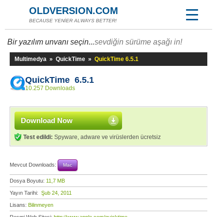
OLDVERSION.COM
BECAUSE YENİER ALWAYS BETTER!
Bir yazılım unvanı seçin...
sevdiğin sürüme aşağı in!
Multimedya
»
QuickTime
»
QuickTime 6.5.1
QuickTime 6.5.1
10.257 Downloads
Download Now
Test edildi:
Spyware, adware ve virüslerden ücretsiz
Mevcut Downloads:
Mac
Dosya Boyutu:
11,7 MB
Yayın Tarihi:
Şub 24, 2011
Lisans:
Bilinmeyen