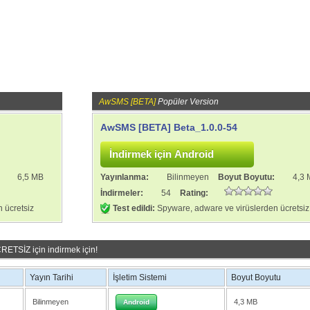
AwSMS [BETA]
Popüler Version
AwSMS [BETA] Beta_1.0.0-54
:
6,5 MB
Yayınlanma:
Bilinmeyen
Boyut Boyutu:
4,3
İndirmeler:
54
Rating:
 ücretsiz
Test edildi:
Spyware, adware ve virüslerden ücretsiz
ETSİZ için indirmek için!
Yayın Tarihi
İşletim Sistemi
Boyut Boyutu
Bilinmeyen
4,3 MB
Android