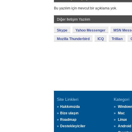
Bu yazılım için mevcut bir açıklama yok.
Diğer Iletişim Yazılım
Skype
Yahoo Messenger
MSN Mess
Mozilla Thunderbird
ICQ
Trillian
Site Linkleri
Kategori
Hakkımızda
Window
Bize ulaşın
Mac
Roadmap
Linux
Destekleyiciler
Android