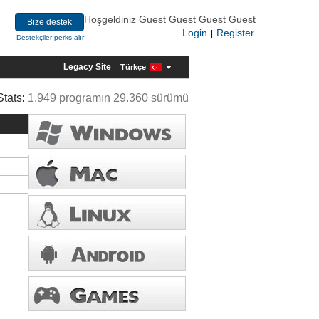
Hoşgeldiniz Guest Guest Guest Guest
Bize destek
Login
Register
|
Destekçiler perks alır
Legacy Site
Türkçe
Stats:
1.949 programın 29.360 sürümü