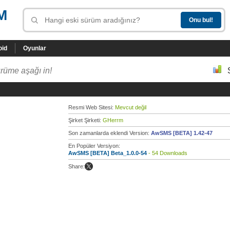
M
oid
Oyunlar
rüme aşağı in!
Resmi Web Sitesi:
Mevcut değil
Şirket Şirketi:
GHerrm
Son zamanlarda eklendi Version:
AwSMS [BETA] 1.42-47
En Popüler Versiyon:
AwSMS [BETA] Beta_1.0.0-54
- 54 Downloads
Share: