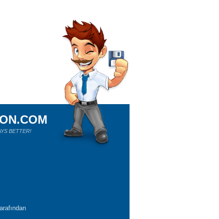
ION.COM
YS BETTER!
tarafından