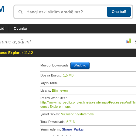
M
oid
Oyunlar
rüme aşağı in!
cess Explorer 11.12
Mevcut Downloads:
Windows
Dosya Boyutu:
1,5 MB
Yayın Tarihi:
Lisans:
Bilinmeyen
Resmi Web Sitesi:
http://www.microsoft.com/technet/sysinternals/ProcessesAndTh
ocessExplorer.mspx
Şirket Şirketi:
Microsoft SysInternals
Total Downloads:
5.713
Yemin ederim:
Shane_Parkar