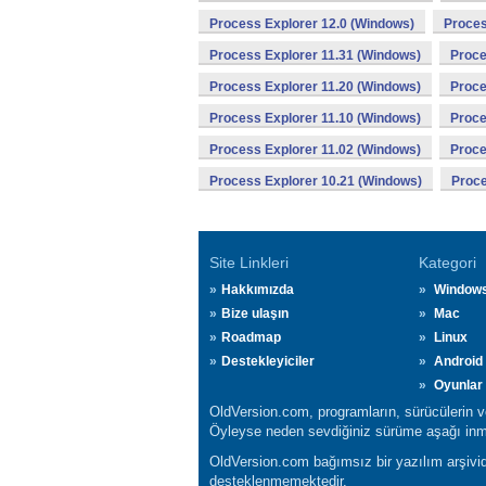
Process Explorer 12.0 (Windows)
Proces
Process Explorer 11.31 (Windows)
Proce
Process Explorer 11.20 (Windows)
Proce
Process Explorer 11.10 (Windows)
Proce
Process Explorer 11.02 (Windows)
Proce
Process Explorer 10.21 (Windows)
Proce
Site Linkleri
Kategori
Hakkımızda
Window
Bize ulaşın
Mac
Roadmap
Linux
Destekleyiciler
Android
Oyunlar
OldVersion.com, programların, sürücülerin ve 
Öyleyse neden sevdiğiniz sürüme aşağı inmi
OldVersion.com bağımsız bir yazılım arşividi
desteklenmemektedir.