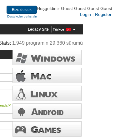
Hoşgeldiniz Guest Guest Guest Guest
Bize destek
Login
Register
|
Destekçiler perks alır
Legacy Site
Türkçe
Stats:
1.949 programın 29.360 sürümü
reads/Pr