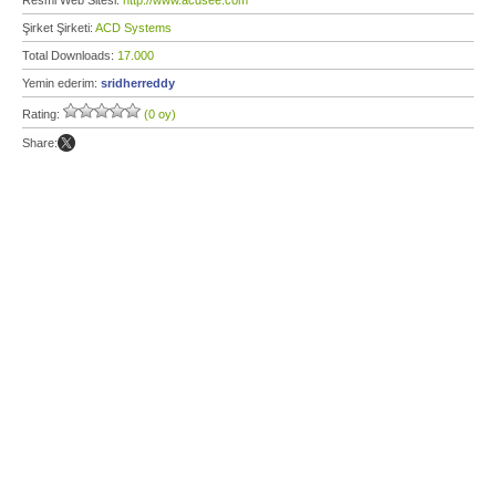
Resmi Web Sitesi:
http://www.acdsee.com
Şirket Şirketi:
ACD Systems
Total Downloads:
17.000
Yemin ederim:
sridherreddy
Rating:
(0 oy)
Share: