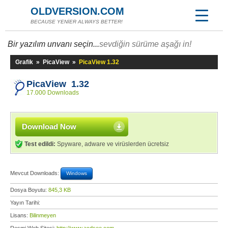
OLDVERSION.COM
BECAUSE YENİER ALWAYS BETTER!
Bir yazılım unvanı seçin...
sevdiğin sürüme aşağı in!
Grafik
»
PicaView
»
PicaView 1.32
PicaView 1.32
17.000 Downloads
Download Now
Test edildi:
Spyware, adware ve virüslerden ücretsiz
Mevcut Downloads:
Windows
Dosya Boyutu:
845,3 KB
Yayın Tarihi:
Lisans:
Bilinmeyen