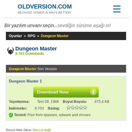
OLDVERSION.COM
BECAUSE YENİER ALWAYS BETTER!
Bir yazılım unvanı seçin...
sevdiğin sürüme aşağı in!
Oyunlar
»
RPG
»
Dungeon Master
Dungeon Master
8.703 Downloads
Dungeon Master
Son Version
Dungeon Master 1
Download Now
Yayınlanma:
Tem 08, 1988
Boyut Boyutu:
875,4 KB
İndirmeler:
8.703
Rating:
Tested:
Free from spyware, adware and viruses
Resmi Web Sitesi:
Mevcut değil