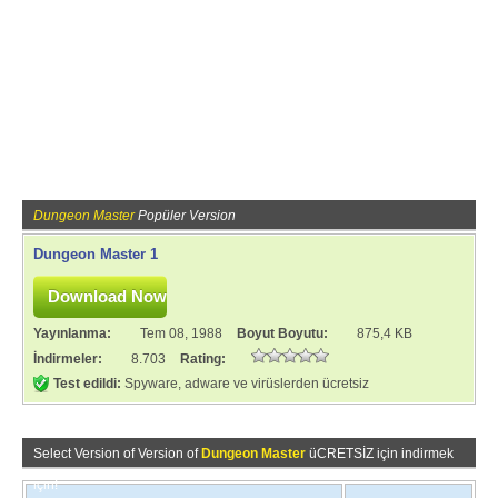
Dungeon Master
Popüler Version
Dungeon Master 1
Yayınlanma:
Tem 08, 1988
Boyut Boyutu:
875,4 KB
İndirmeler:
8.703
Rating:
Test edildi:
Spyware, adware ve virüslerden ücretsiz
Select Version of Version of
Dungeon Master
üCRETSİZ için indirmek
için!