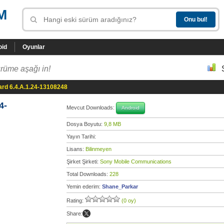
M
oid
Oyunlar
rüme aşağı in!
rd 6.4.A.1.24-13108248
4-
Mevcut Downloads:
Android
Dosya Boyutu:
9,8 MB
Yayın Tarihi:
Lisans:
Bilinmeyen
Şirket Şirketi:
Sony Mobile Communications
Total Downloads:
228
Yemin ederim:
Shane_Parkar
Rating:
(0 oy)
Share: