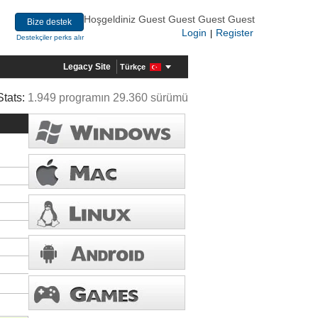
Hoşgeldiniz Guest Guest Guest Guest
Bize destek
Login
Register
|
Destekçiler perks alır
Legacy Site
Türkçe
Stats:
1.949 programın 29.360 sürümü