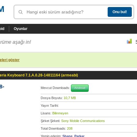
M
oid
Oyunlar
rüme aşağı in!
leri göster
eria Keyboard 7.1.A.0.28-14811164 (armeabi)
8-
Mevcut Downloads:
Android
Dosya Boyutu:
10,7 MB
Yayın Tarihi:
Lisans:
Bilinmeyen
Şirket Şirketi:
Sony Mobile Communications
Total Downloads:
208
Yemin ederim:
Shane_Parkar