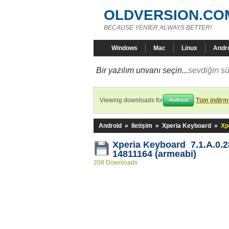
OLDVERSION.CO
BECAUSE YENİER ALWAYS BETTER!
Windows
Mac
Linux
Andr
Bir yazılım unvanı seçin...
sevdiğin sü
Viewing downloads for
Tüm indirme
Android
Android
»
Iletişim
»
Xperia Keyboard
»
Xp
Xperia Keyboard 7.1.A.0.2
14811164 (armeabi)
208 Downloads