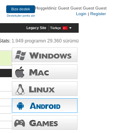
Hoşgeldiniz Guest Guest Guest Guest
Bize destek
Login
Register
|
Destekçiler perks alır
Legacy Site
Türkçe
Stats:
1.949 programın 29.360 sürümü