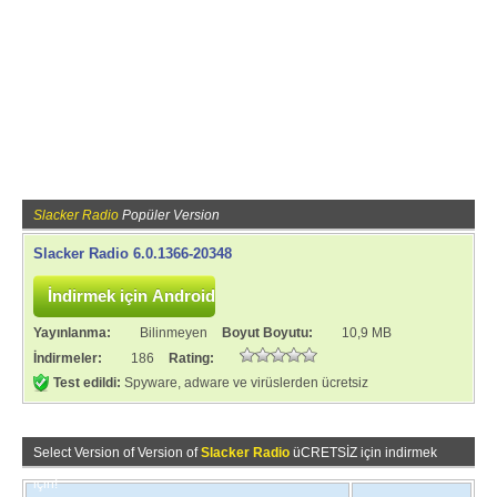
Slacker Radio
Popüler Version
Slacker Radio 6.0.1366-20348
Yayınlanma:
Bilinmeyen
Boyut Boyutu:
10,9 MB
İndirmeler:
186
Rating:
Test edildi:
Spyware, adware ve virüslerden ücretsiz
Select Version of Version of
Slacker Radio
üCRETSİZ için indirmek
için!