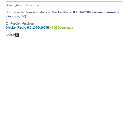
Şirket Şirketi:
Slacker Inc.
Son zamanlarda eklendi Version:
Slacker Radio 6.1.19-20907 (armeabi,armeabi-
v7a,mips,x86)
En Popüler Versiyon:
Slacker Radio 6.0.1366-20348
- 186 Downloads
Share: