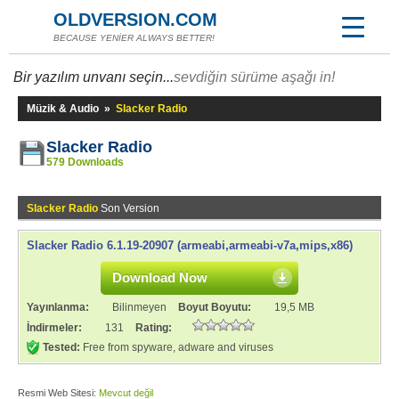
OLDVERSION.COM
BECAUSE YENİER ALWAYS BETTER!
Bir yazılım unvanı seçin...
sevdiğin sürüme aşağı in!
Müzik & Audio
»
Slacker Radio
Slacker Radio
579 Downloads
Slacker Radio
Son Version
Slacker Radio 6.1.19-20907 (armeabi,armeabi-v7a,mips,x86)
Download Now
Yayınlanma:
Bilinmeyen
Boyut Boyutu:
19,5 MB
İndirmeler:
131
Rating:
Tested:
Free from spyware, adware and viruses
Resmi Web Sitesi:
Mevcut değil