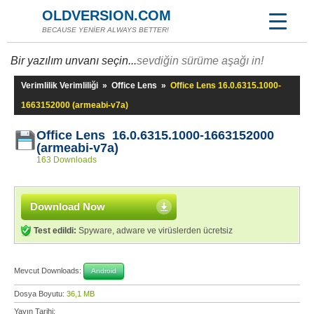
OLDVERSION.COM
BECAUSE YENİER ALWAYS BETTER!
Bir yazılım unvanı seçin...
sevdiğin sürüme aşağı in!
Verimlilik Verimliliği
»
Office Lens
»
Office Lens 16.0.6315.1000-
1663152000 (armeabi-v7a)
Office Lens 16.0.6315.1000-1663152000
(armeabi-v7a)
163 Downloads
Download Now
Test edildi:
Spyware, adware ve virüslerden ücretsiz
Mevcut Downloads:
Android
Dosya Boyutu:
36,1 MB
Yayın Tarihi: