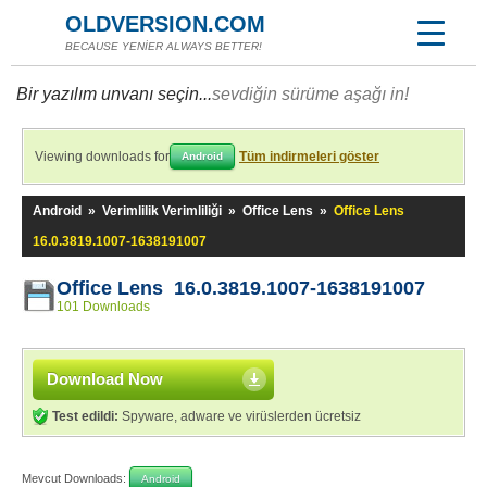
OLDVERSION.COM
BECAUSE YENİER ALWAYS BETTER!
Bir yazılım unvanı seçin...
sevdiğin sürüme aşağı in!
Viewing downloads for
Tüm indirmeleri göster
Android
Android
»
Verimlilik Verimliliği
»
Office Lens
»
Office Lens
16.0.3819.1007-1638191007
Office Lens 16.0.3819.1007-1638191007
101 Downloads
Download Now
Test edildi:
Spyware, adware ve virüslerden ücretsiz
Mevcut Downloads:
Android