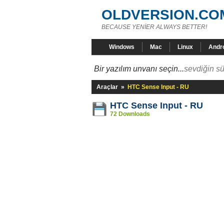
OLDVERSION.CO
BECAUSE YENİER ALWAYS BETTER!
Windows
Mac
Linux
Andr
Bir yazılım unvanı seçin...
sevdiğin sü
Araçlar
»
HTC Sense Input - RU
HTC Sense Input - RU
72 Downloads