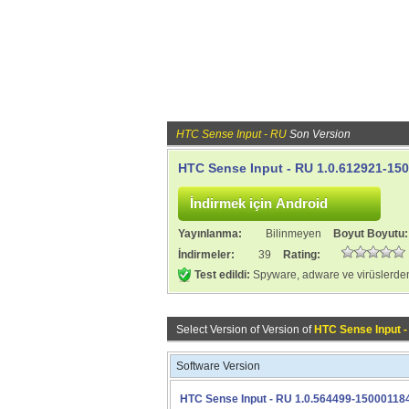
HTC Sense Input - RU
Son Version
HTC Sense Input - RU 1.0.612921-15
Yayınlanma:
Bilinmeyen
Boyut Boyutu
İndirmeler:
39
Rating:
Test edildi:
Spyware, adware ve virüslerden
Select Version of Version of
HTC Sense Input 
Software Version
HTC Sense Input - RU 1.0.564499-15000118