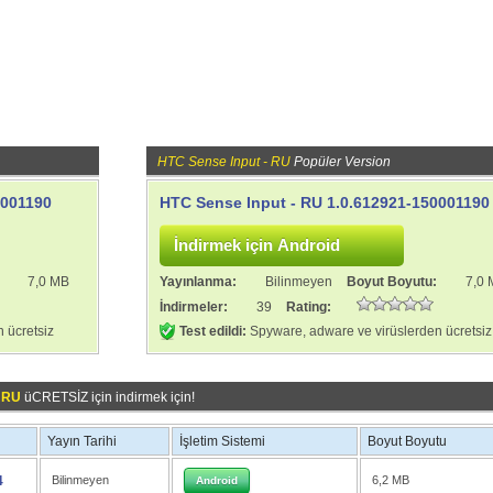
HTC Sense Input - RU
Popüler Version
0001190
HTC Sense Input - RU 1.0.612921-150001190
:
7,0 MB
Yayınlanma:
Bilinmeyen
Boyut Boyutu:
7,0
İndirmeler:
39
Rating:
 ücretsiz
Test edildi:
Spyware, adware ve virüslerden ücretsiz
- RU
üCRETSİZ için indirmek için!
Yayın Tarihi
İşletim Sistemi
Boyut Boyutu
4
Bilinmeyen
6,2 MB
Android