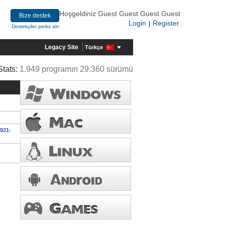
Hoşgeldiniz Guest Guest Guest Guest
Bize destek
Login
Register
|
Destekçiler perks alır
Legacy Site
Türkçe
Stats:
1.949 programın 29.360 sürümü
921-