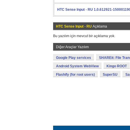
HTC Sense Input - RU 1.0.612921-15000119
HTC Sense Input - RU
Açıklama
Bu yazılım için mevcut bir açıklama yok.
Diğer Araçlar Yazılım
Google Play services
SHAREit: File Tran
Android System WebView
Kingo ROOT
Flashify (for root users)
SuperSU
Sa