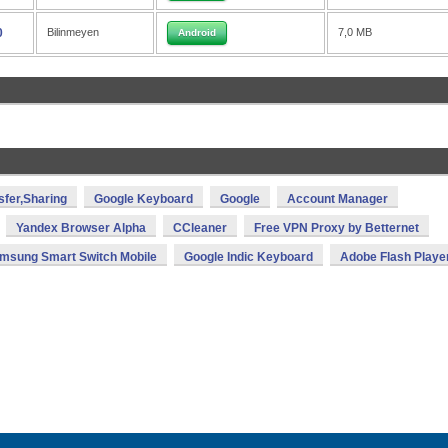
0
Bilinmeyen
7,0 MB
Android
sfer,Sharing
Google Keyboard
Google
Account Manager
Yandex Browser Alpha
CCleaner
Free VPN Proxy by Betternet
msung Smart Switch Mobile
Google Indic Keyboard
Adobe Flash Playe