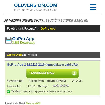
OLDVERSION.COM
BECAUSE YENİER ALWAYS BETTER!
Bir yazılım unvanı seçin...
sevdiğin sürüme aşağı in!
Fotoğrafçılık Fotoğrafı
»
GoPro App
GoPro App
3.886 Downloads
GoPro App
Son Version
GoPro App 2.12.2116-2116 (armeabi,armeabi-v7a)
Download Now
Yayınlanma:
Bilinmeyen
Boyut Boyutu:
20,2 MB
İndirmeler:
1.692
Rating:
Tested:
Free from spyware, adware and viruses
Resmi Web Sitesi:
Mevcut değil