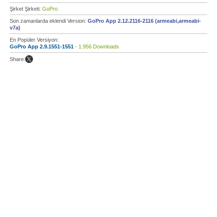
Şirket Şirketi:
GoPro
Son zamanlarda eklendi Version:
GoPro App 2.12.2116-2116 (armeabi,armeabi-
v7a)
En Popüler Versiyon:
GoPro App 2.9.1551-1551
- 1.956 Downloads
Share: