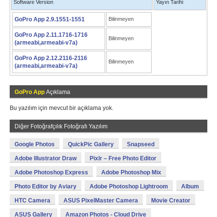
Software Version
Yayın Tarihi
GoPro App 2.9.1551-1551
Bilinmeyen
GoPro App 2.11.1716-1716
Bilinmeyen
(armeabi,armeabi-v7a)
GoPro App 2.12.2116-2116
Bilinmeyen
(armeabi,armeabi-v7a)
GoPro App
Açıklama
Bu yazılım için mevcut bir açıklama yok.
Diğer Fotoğrafçılık Fotoğrafı Yazılım
Google Photos
QuickPic Gallery
Snapseed
Adobe Illustrator Draw
Pixlr – Free Photo Editor
Adobe Photoshop Express
Adobe Photoshop Mix
Photo Editor by Aviary
Adobe Photoshop Lightroom
Album
HTC Camera
ASUS PixelMaster Camera
Movie Creator
ASUS Gallery
Amazon Photos - Cloud Drive