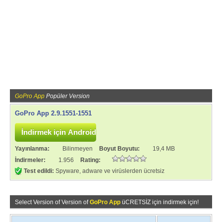
GoPro App
Popüler Version
GoPro App 2.9.1551-1551
Yayınlanma:
Bilinmeyen
Boyut Boyutu:
19,4 MB
İndirmeler:
1.956
Rating:
Test edildi:
Spyware, adware ve virüslerden ücretsiz
Select Version of Version of
GoPro App
üCRETSİZ için indirmek için!