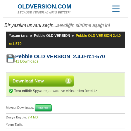
OLDVERSION.COM
BECAUSE YENİER ALWAYS BETTER!
Bir yazılım unvanı seçin...
sevdiğin sürüme aşağı in!
Yaşam tarzı
»
Pebble OLD VERSION
»
Pebble OLD VERSION 2.4.0-
rc1-570
Pebble OLD VERSION 2.4.0-rc1-570
41 Downloads
Download Now
Test edildi:
Spyware, adware ve virüslerden ücretsiz
Mevcut Downloads:
Android
Dosya Boyutu:
7,4 MB
Yayın Tarihi: