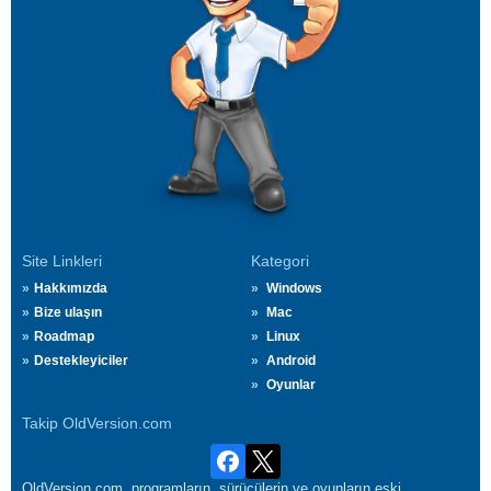
Site Linkleri
Kategori
Hakkımızda
Windows
Bize ulaşın
Mac
Roadmap
Linux
Destekleyiciler
Android
Oyunlar
Takip OldVersion.com
OldVersion.com, programların, sürücülerin ve oyunların eski