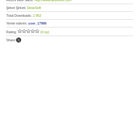
Resmi Web Sitesi:
http://www.desksoft.com
Şirket Şirketi:
DeskSoft
Total Downloads:
2.952
Yemin ederim:
user_17986
Rating:
(0 oy)
Share: