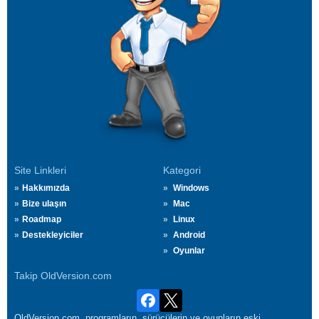
Site Linkleri
Kategori
Hakkımızda
Windows
Bize ulaşın
Mac
Roadmap
Linux
Destekleyiciler
Android
Oyunlar
Takip OldVersion.com
OldVersion.com, programların, sürücülerin ve oyunların eski