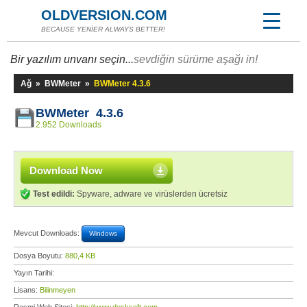
OLDVERSION.COM
BECAUSE YENİER ALWAYS BETTER!
Bir yazılım unvanı seçin...
sevdiğin sürüme aşağı in!
Ağ
»
BWMeter
»
BWMeter 4.3.6
BWMeter 4.3.6
2.952 Downloads
Download Now
Test edildi:
Spyware, adware ve virüslerden ücretsiz
Mevcut Downloads:
Windows
Dosya Boyutu:
880,4 KB
Yayın Tarihi:
Lisans:
Bilinmeyen